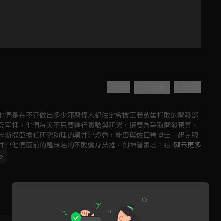
5.0
分享
收藏
他們是在不管做出多少邪惡怪人都注定會被正義英雄打敗的開發部
究室裡，他們每天不只要進行實驗與研究，還要為爭取開發預算、
卡斯提亞擔任研究助理的黑井津燈香，能否與佐田卷博士一起克服
井津他們面前的是無名的不敗變身英雄．劍神普雷塔！這是記錄下
顯示更多
故事。
e
Play
Video