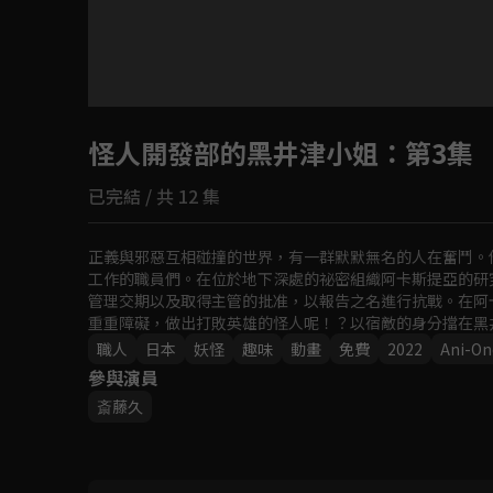
目前未允許這部影片在你所在的地區播放
怪人開發部的黑井津小姐
如有不便請見諒
：第3集
已完結 / 共 12 集
回首頁
正義與邪惡互相碰撞的世界，有一群默默無名的人在奮鬥。
工作的職員們。在位於地下深處的祕密組織阿卡斯提亞的研
管理交期以及取得主管的批准，以報告之名進行抗戰。在阿
重重障礙，做出打敗英雄的怪人呢！？以宿敵的身分擋在黑
為了開發打倒英雄的怪人而奮鬥的另一群專家們的日常生活
職人
日本
妖怪
趣味
動畫
免費
2022
Ani-On
參與演員
斎藤久