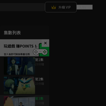
升級 VIP
登入 / 註冊
集數列表
玩遊戲 賺POINTS！
第1集
23分鐘
第2集
23分鐘
第3集
23分鐘