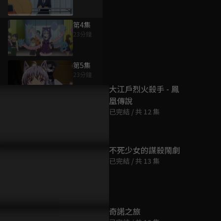
第4集
23分鐘
為您推薦
第5集
23分鐘
大江戶烈火殺手 - 鳳
凰傳說
第6集
已完結 / 共 12 集
23分鐘
第7集
不死少女的謀殺鬧劇
23分鐘
已完結 / 共 13 集
第8集
23分鐘
奇諾之旅