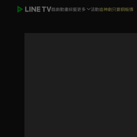
戲劇
動畫
綜藝
更多
活動
追神劇只要銅板價
怪人開發部的黑井津小姐