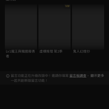
VIP
Lv1魔王與獨居廢勇
虛構推理 第2季
鬼人幻燈抄
者
留言功能正在升級改版中！邀請你填寫
留言板調查
，
顯示更多
一起共創新版留言功能！