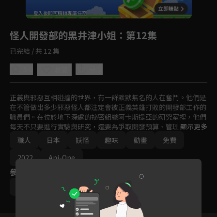
回首頁
登入後即可解鎖專屬任務
Play
怪人開發部的黑井津小姐
：第12集
已完結 / 共 12 集
5.0
分享
收藏
正義與邪惡互相碰撞的世界，有一群默默無名的人在奮鬥。他們是
在不管做出多少邪惡怪人都注定會被正義英雄打敗的開發部工作的
職員們。在位於地下深處的祕密組織阿卡斯提亞的研究室裡，他們
每天不只要進行實驗與研究，還要為爭取開發預算、管理交期以及
顯示更多
取得主管的批准，以報告之名進行抗戰。在阿卡斯提亞擔任研究助
職人
日本
妖怪
趣味
動畫
免費
理的黑井津燈香，能否與佐田卷博士一起克服重重障礙，做出打敗
英雄的怪人呢！？以宿敵的身分擋在黑井津他們面前的是無名的不
2022
Ani-One
敗變身英雄．劍神普雷塔！這是記錄下為了開發打倒英雄的怪人而
參與演員
奮鬥的另一群專家們的日常生活故事。
斎藤久