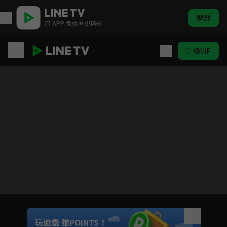
開啟
用 APP 免費看更精彩
升級VIP
怪人開發部的黑井津小姐
目前未允許這部影片在你所在的地區播放
如有不便請見諒
Unmute
玩遊戲 賺POINTS！