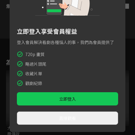
集數列表
反序
立即登入享受會員權益
登入會員解決看劇各種惱人的事，我們為會員提供了
7
8
9
10
11
12
720p 畫質
為您推薦
略過片頭尾
收藏片單
觀劇紀錄
立即登入
直接觀看
大江戶烈火殺手 - 鳳
不死少女的謀殺鬧劇
奇諾之旅
凰傳說