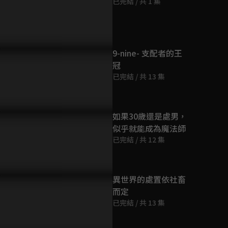
已完結 / 共 1 集
第9集
23分鐘
第10集
9-nine- 支配者的王
23分鐘
冠
已完結 / 共 13 集
第11集
23分鐘
如果30歲還是處男，
似乎就能成為魔法師
第12集
已完結 / 共 12 集
23分鐘
OVA
異世界的處置依社畜
23分鐘
而定
已完結 / 共 13 集