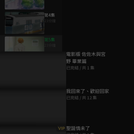
第4集
23分鐘
為您推薦
第5集
23分鐘
電影版 佐佐木與宮
野 畢業篇
第6集
已完結 / 共 1 集
23分鐘
第7集
我回來了、歡迎回家
23分鐘
已完結 / 共 12 集
第8集
23分鐘
聖誕情未了
VIP