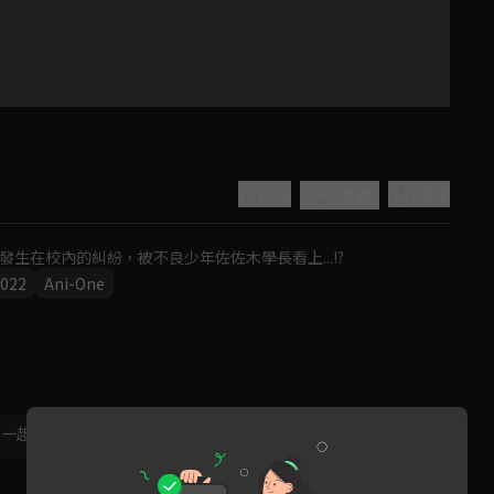
5.0
分享
收藏
生在校內的糾紛，被不良少年佐佐木學長看上...!?
022
Ani-One
Play
Video
，一起共創新版留言功能！
顯示更多