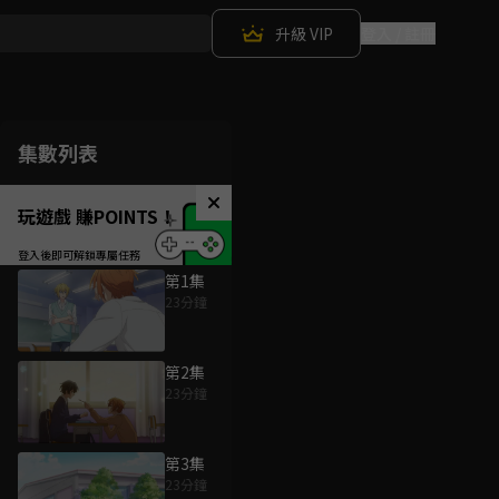
升級 VIP
登入 / 註冊
集數列表
玩遊戲 賺POINTS！
第1集
23分鐘
第2集
23分鐘
第3集
23分鐘