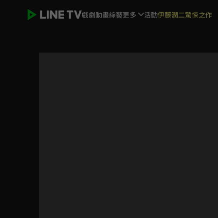
戲劇
動畫
綜藝
更多
活動
伊藤潤二驚悚之作
佐佐木與宮野