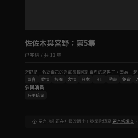
目前未允許這部影片在你所在的地區播放
佐佐木與宮野
如有不便請見諒
：第5集
已完結 / 共 13 集
回首頁
宮野是一名對自己的秀氣長相感到自卑的腐男子。因為一 起發
青春
愛情
校園
友情
日本
BL
動畫
免費
2
參與演員
石平信司
留言功能正在升級改版中！邀請你填寫
留言板調查