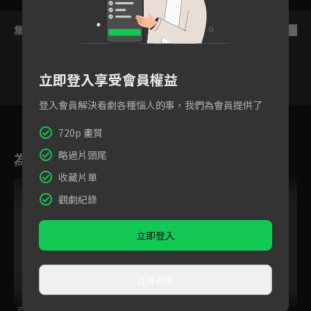
集數列表
反序
立即登入享受會員權益
登入會員解決看劇各種惱人的事，我們為會員提供了
4
5
6
7
8
9
1
720p 畫質
略過片頭尾
為您推薦
收藏片單
觀劇紀錄
立即登入
直接觀看
百味小廚神 午餐爭
飛不甩家毛
我的鄰居睡不著