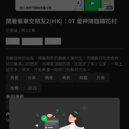
回首頁
登入後即可解鎖專屬任務
Play
開著餐車交朋友2(HK)
：07 愛神降臨鐵花村
已完結 / 共 12 集
5.0
分享
收藏
由最道地的台客，帶最熟悉的異鄉人黃秋生，烹調最好吃的食物，
結交最真心的朋友，找尋能落腳的根。比起走了多少公里，一路上
結交多少朋友，才是衡量一趟旅行的最好方法。
青春
台灣
偶像
美食
綜藝
外景
免費
2021
參與演員
黃秋生
莊凱勛
蔡凡熙
內容標籤
普遍級