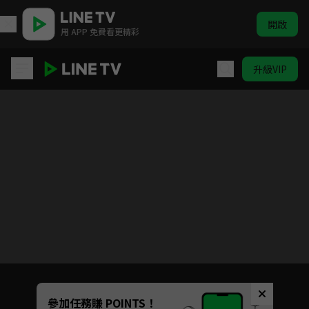
開啟
用 APP 免費看更精彩
升級VIP
開著餐車交朋友2(HK)
目前未允許這部影片在你所在的地區播放
如有不便請見諒
Unmute
參加任務賺 POINTS！