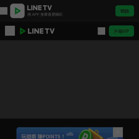
開啟
用 APP 免費看更精彩
升級VIP
開著餐車交朋友2(HK)
目前未允許這部影片在你所在的地區播放
如有不便請見諒
Unmute
玩遊戲 賺POINTS！