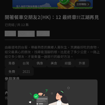
回首頁
登入後即可解鎖專屬任務
Play
開著餐車交朋友2(HK)
：12 最終章!!江湖再見
已完結 / 共 12 集
5.0
分享
收藏
由最道地的台客，帶最熟悉的異鄉人黃秋生，烹調最好吃的食物，
結交最真心的朋友，找尋能落腳的根。比起走了多少公里，一路上
結交多少朋友，才是衡量一趟旅行的最好方法。
青春
台灣
偶像
美食
綜藝
外景
免費
2021
參與演員
黃秋生
莊凱勛
蔡凡熙
內容標籤
普遍級