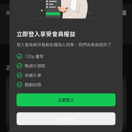
集數列表
反序
立即登入享受會員權益
登入會員解決看劇各種惱人的事，我們為會員提供了
7
8
9
10
11
12
720p 畫質
略過片頭尾
為您推薦
收藏片單
觀劇紀錄
立即登入
直接觀看
百味小廚神 午餐爭
飛不甩家毛
我的鄰居睡不著