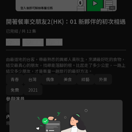
回首頁
登入後即可解鎖專屬任務
Play
開著餐車交朋友2(HK)
：01 新夥伴的初次相遇
已完結 / 共 12 集
5.0
分享
收藏
由最道地的台客，帶最熟悉的異鄉人黃秋生，烹調最好吃的食物，
結交最真心的朋友，找尋能落腳的根。比起走了多少公里，一路上
結交多少朋友，才是衡量一趟旅行的最好方法。
青春
台灣
偶像
美食
綜藝
外景
免費
2021
參與演員
黃秋生
莊凱勛
蔡凡熙
內容標籤
普遍級