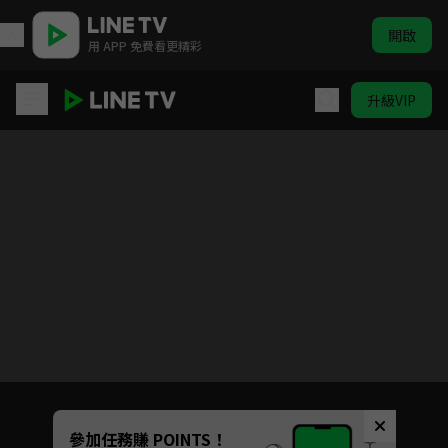
開啟
用 APP 免費看更精彩
升級VIP
開著餐車交朋友2(HK)
目前未允許這部影片在你所在的地區播放
如有不便請見諒
Unmute
參加任務賺 POINTS！