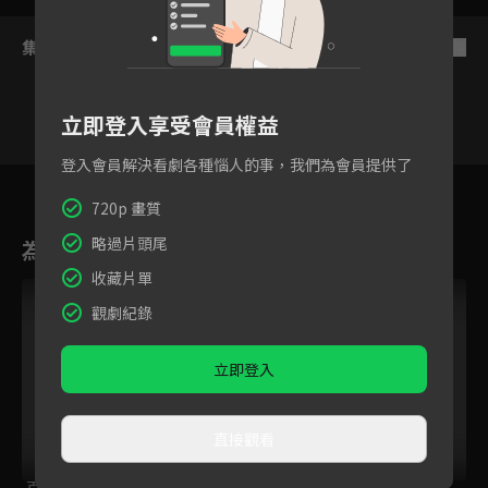
集數列表
反序
立即登入享受會員權益
登入會員解決看劇各種惱人的事，我們為會員提供了
1
2
3
4
5
6
720p 畫質
略過片頭尾
為您推薦
收藏片單
觀劇紀錄
立即登入
直接觀看
百味小廚神 午餐爭
飛不甩家毛
我的鄰居睡不著