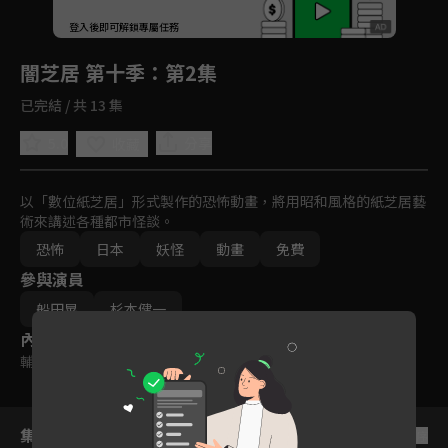
回首頁
登入後即可解鎖專屬任務
Play
闇芝居 第十季
：第2集
已完結 / 共 13 集
5.0
分享
收藏
以「數位紙芝居」形式製作的恐怖動畫，將用昭和風格的紙芝居藝
術來講述各種都市怪談。
恐怖
日本
妖怪
動畫
免費
參與演員
船田晃
杉本健一
內容標籤
輔導十五歲級
集數列表
反序