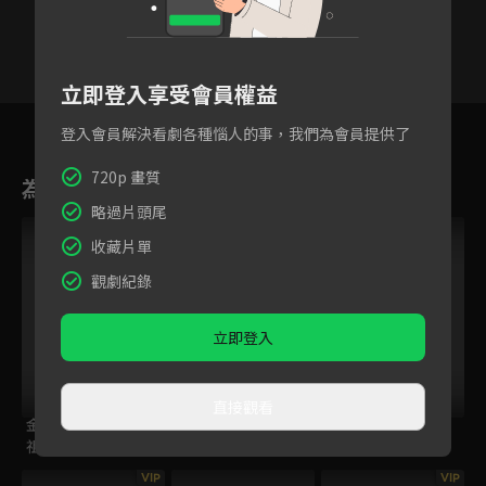
立即登入享受會員權益
1
2
3
4
5
6
登入會員解決看劇各種惱人的事，我們為會員提供了
720p 畫質
為您推薦
略過片頭尾
跟播中
VIP
收藏片單
觀劇紀錄
立即登入
直接觀看
金肉人 完美超人始
女囚靈
(國語)我們這一家
祖篇
NEXT
VIP
VIP