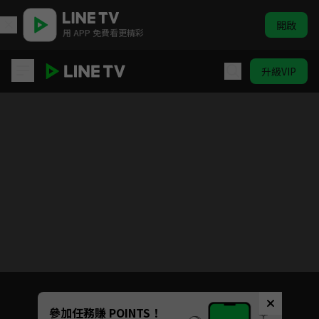
開啟
用 APP 免費看更精彩
升級VIP
闇芝居 第十季
目前未允許這部影片在你所在的地區播放
如有不便請見諒
Unmute
參加任務賺 POINTS！