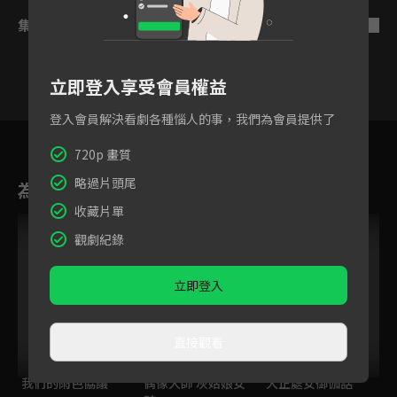
集數列表
反序
立即登入享受會員權益
登入會員解決看劇各種惱人的事，我們為會員提供了
5
6
7
8
9
10
11
720p 畫質
略過片頭尾
為您推薦
收藏片單
觀劇紀錄
立即登入
直接觀看
我們的雨色協議
偶像大師 灰姑娘女
大正處女御伽話