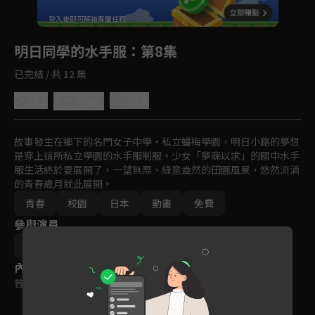
回首頁
登入後即可解鎖專屬任務
Play
明日同學的水手服
：第8集
已完結 / 共 12 集
4.9
分享
收藏
故事發生在鄉下的名門女子中學・私立蠟梅學園，明日小路的夢想
是穿上這所私立學園的水手服制服。少女「夢寐以求」的國中水手
服生活終於要展開了，一望無際、綠意盎然的田園風景，悠然流淌
的青春歲月就此展開。
青春
校園
日本
動畫
免費
參與演員
黒木美幸
內容標籤
普遍級