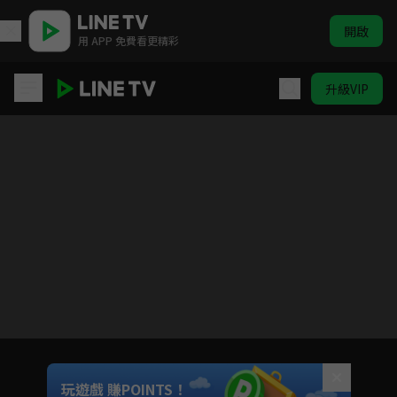
開啟
用 APP 免費看更精彩
升級VIP
明日同學的水手服
目前未允許這部影片在你所在的地區播放
如有不便請見諒
Unmute
玩遊戲 賺POINTS！