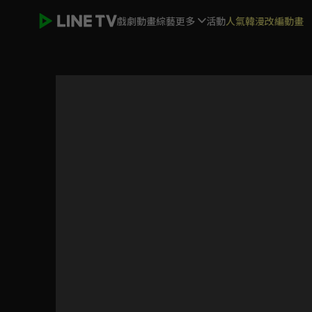
戲劇
動畫
綜藝
更多
活動
人氣韓漫改編動畫
明日同學的水手服