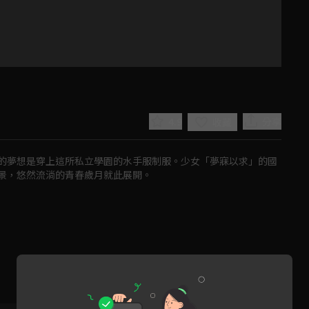
4.9
分享
收藏
的夢想是穿上這所私立學園的水手服制服。少女「夢寐以求」的國
景，悠然流淌的青春歲月就此展開。
Play
Video