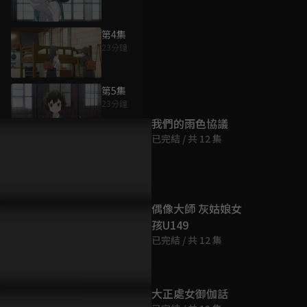
第4集
23分鐘
為您推薦
第5集
23分鐘
我們的雨色協議
已完結 / 共 12 集
第6集
23分鐘
第7集
偶像大師 灰姑娘女
23分鐘
孩U149
已完結 / 共 12 集
第8集
23分鐘
大正處女御伽話