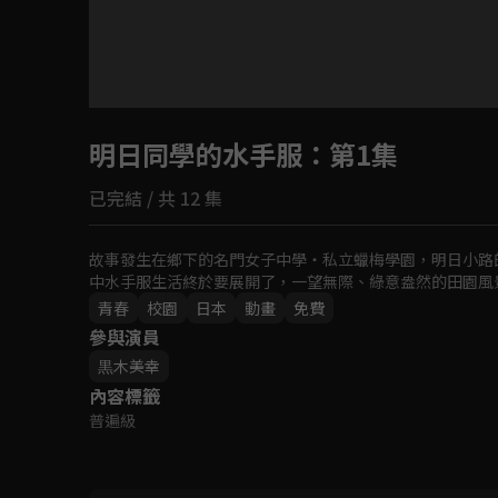
目前未允許這部影片在你所在的地區播放
明日同學的水手服
如有不便請見諒
：第1集
已完結 / 共 12 集
回首頁
故事發生在鄉下的名門女子中學・私立蠟梅學園，明日小路
中水手服生活終於要展開了，一望無際、綠意盎然的田園風
青春
校園
日本
動畫
免費
參與演員
黒木美幸
內容標籤
普遍級