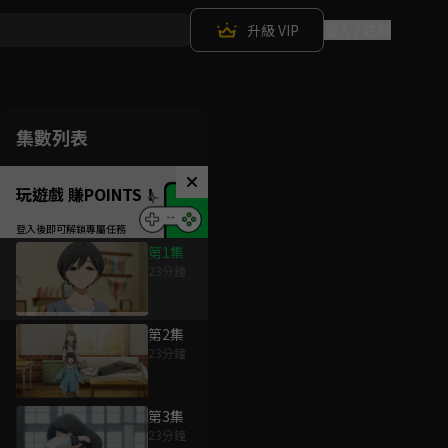
升級 VIP
登入 / 註冊
集數列表
玩遊戲 賺POINTS！
第1集
23分鐘
第2集
23分鐘
第3集
23分鐘