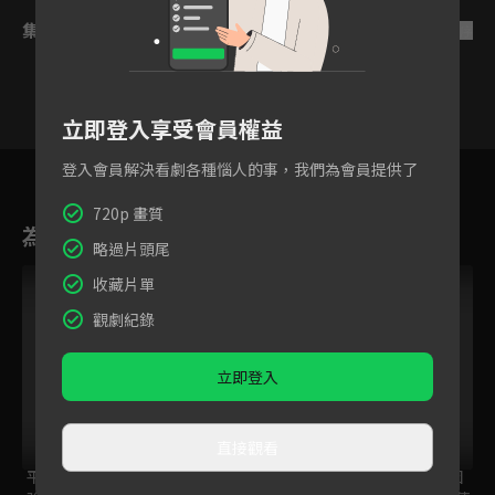
集數列表
反序
立即登入享受會員權益
1
2
3
4
5
6
登入會員解決看劇各種惱人的事，我們為會員提供了
720p 畫質
為您推薦
略過片頭尾
收藏片單
觀劇紀錄
立即登入
直接觀看
平凡職業造就世界最
萊莎的鍊金工房 ～
身為VTuber的我因