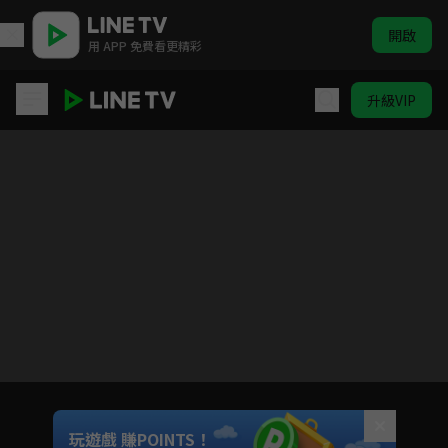
開啟
用 APP 免費看更精彩
升級VIP
平凡職業造就世界最強 第2季
目前未允許這部影片在你所在的地區播放
如有不便請見諒
Unmute
玩遊戲 賺POINTS！