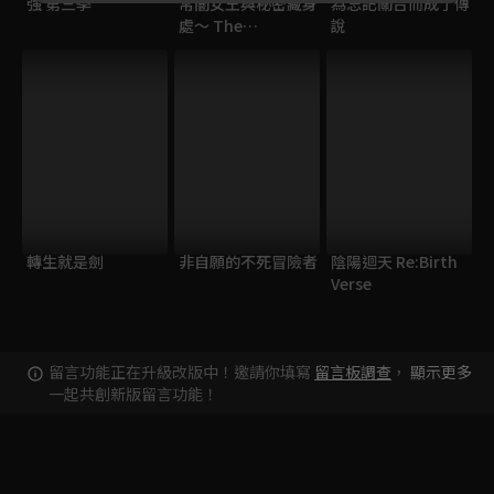
強 第三季
常闇女王與秘密藏身
為忘記關台而成了傳
處～ The
說
Animation
轉生就是劍
非自願的不死冒險者
陰陽迴天 Re:Birth
Verse
留言功能正在升級改版中！邀請你填寫
留言板調查
，
顯示更多
一起共創新版留言功能！