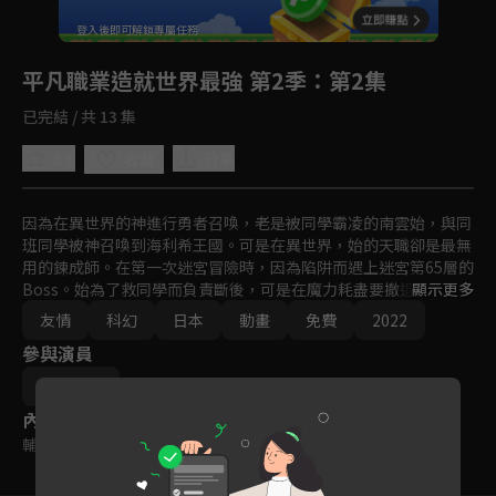
回首頁
登入後即可解鎖專屬任務
Play
平凡職業造就世界最強 第2季
：第2集
已完結 / 共 13 集
5.0
分享
收藏
因為在異世界的神進行勇者召喚，老是被同學霸凌的南雲始，與同
班同學被神召喚到海利希王國。可是在異世界，始的天職卻是最無
用的鍊成師。在第一次迷宮冒險時，因為陷阱而遇上迷宮第65層的
Boss。始為了救同學而負責斷後，可是在魔力耗盡要撤退時，被
顯示更多
某位同學放火球偷襲，因而與第65層的Boss一起掉入迷宮的深
友情
科幻
日本
動畫
免費
2022
處。在迷宮深處與吸血姬月相遇，之後為了回到故鄉地球兩人攜手
參與演員
決意而踏上旅途。
吉本欣司
內容標籤
輔導十二歲級