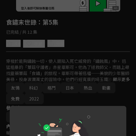
回首頁
登入後即可解鎖專屬任務
Play
食鏽末世錄
：第5集
已完結 / 共 12 集
4.6
分享
收藏
穿梭於能夠鏽蝕一切，使人類陷入死亡威脅的「鏽蝕風」中， 迅
猛粗暴的「蕈菇守護者」赤星畢斯可。他為了拯救師父，而踏上尋
找靈藥蕈菇「食鏽」的旅程。畢斯可帶著搭檔──美貌的少年醫師
美祿，投身波瀾萬丈的冒險中。他們行經寬廣的埼玉鐵沙漠、由毀
顯示更多
滅文明的防衛兵器殘骸架構而成的城鎮、大章魚盤據的廢棄地下鐵
友情
科幻
格鬥
日本
熱血
動畫
路線──嚴苛路途中面臨的各種威脅，都以美祿的靈機一動，與畢
斯可的必中蕈菇箭一舉貫穿！但旅途的前方卻有邪惡縣知事的奸計
免費
2022
等著他們──
參與演員
碇谷敦
內容標籤
輔導十二歲級