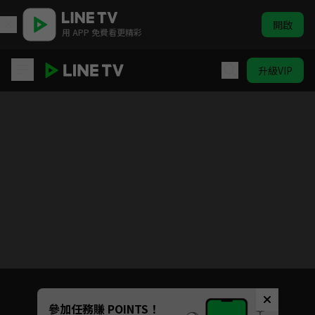
開啟
用 APP 免費看更精彩
升級VIP
食鏽末世錄
目前未允許這部影片在你所在的地區播放
如有不便請見諒
Unmute
參加任務賺 POINTS！