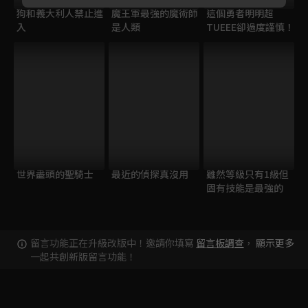
狗和義大利人禁止進
魔王軍最強的魔術師
這個勇者明明超
入
是人類
TUEEE卻過度謹慎！
世界盡頭的聖騎士
最近的偵探真沒用
雖然等級只有1級但
固有技能是最強的
留言功能正在升級改版中！邀請你填寫
留言板調查
，
顯示更多
一起共創新版留言功能！