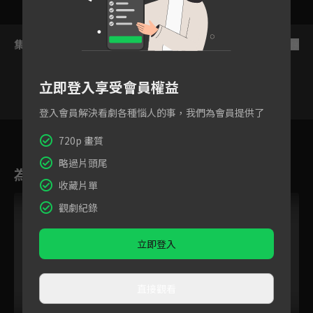
集數列表
反序
立即登入享受會員權益
登入會員解決看劇各種惱人的事，我們為會員提供了
2
3
4
5
6
7
8
720p 畫質
略過片頭尾
為您推薦
收藏片單
VIP
觀劇紀錄
立即登入
直接觀看