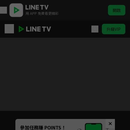
開啟
用 APP 免費看更精彩
升級VIP
鬼滅之刃 遊郭篇
目前未允許這部影片在你所在的地區播放
如有不便請見諒
Unmute
參加任務賺 POINTS！