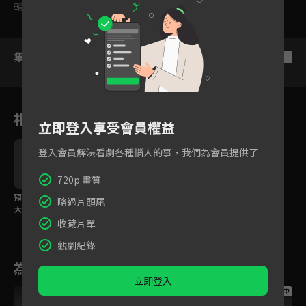
輔導十二歲級
集數列表
反序
相關花絮
立即登入享受會員權益
登入會員解決看劇各種惱人的事，我們為會員提供了
720p 畫質
預告：音柱參上！遊郭
略過片頭尾
大戰一觸即發
收藏片單
觀劇紀錄
為您推薦
立即登入
跟播中
跟播中
跟播中