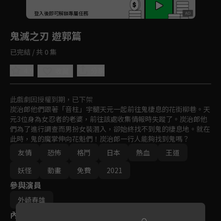
回首頁
登入後即可解鎖專屬任務
Play
鬼滅之刃 遊郭篇
已完結 / 共 0 集
4.9
分享
收藏
此戲劇因授權到期，已下架
炭治郎他們跟著「音柱」宇髓天元一起前往鬼棲息的花街柳巷。天
元3位身為女忍者的老婆，前往該處收集情報時失蹤了。炭治郎他
們為了進行調查而男扮女裝潛入，卻始終找不到鬼的棲息地。就在
此時，鬼的魔掌伸向花魁們！炭治郎一行人能夠找到鬼嗎？
友情
恐怖
格鬥
日本
熱血
王道
妖怪
動畫
免費
2021
參與演員
外崎春雄
內容標籤