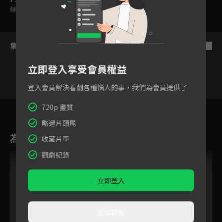
輔導十二歲級
集數列表
反序
立即登入享受會員權益
登入會員解決看劇各種惱人的事，我們為會員提供了
720p 畫質
29
30
31
32
33
34
35
略過片頭尾
為您推薦
收藏片單
觀劇紀錄
立即登入
直接觀看