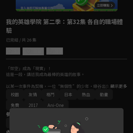
回首頁
登入後即可解鎖專屬任務
Play
我的英雄學院 第二季
：第32集 各自的職場體
驗
已完結 / 共 26 集
5.0
分享
收藏
「架空」成為「現實」！

這是一段，講述我成為最棒的英雄的故事。

以某一次事件為契機，一位“無個性”的少年·綠谷出久遇見了N
顯示更多
o.1的英雄歐爾麥特，歐爾麥特發現他身上蘊藏著英雄的資質，於
校園
友情
格鬥
日本
熱血
動畫
是便將自己的“個性”One·For·All傳給了他。出久在接受了歐
爾麥特的嚴酷訓練之後，順利地考入了雄英高中，過上了同爆豪勝
免費
2017
Ani-One
己以及麗日御茶子等英雄科1年A班的同學們互相切磋彼此提高的
參與演員
校園生活。
長崎健司
內容標籤