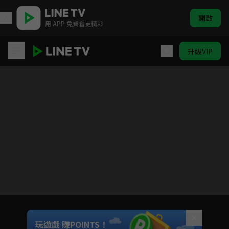
開啟
用 APP 免費看更精彩
升級VIP
我的英雄學院 第二季
目前未允許這部影片在你所在的地區播放
如有不便請見諒
Unmute
玩遊戲 賺POINTS！