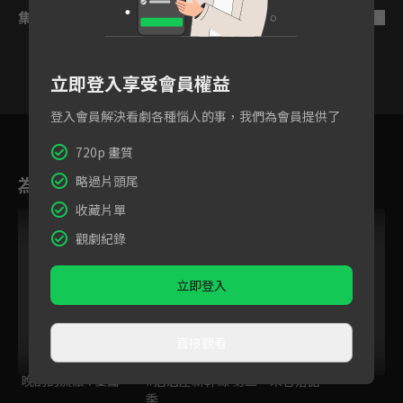
集數列表
反序
立即登入享受會員權益
登入會員解決看劇各種惱人的事，我們為會員提供了
12
13
14
15
16
17
1
720p 畫質
為您推薦
略過片頭尾
收藏片單
VIP
VIP
觀劇紀錄
立即登入
直接觀看
晚酌的流派4 夏篇
#居酒屋新幹線 第二
朱音落語
季