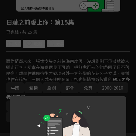
回首頁
登入後即可解鎖專屬任務
Play
日落之前愛上你
：第15集
已完結 / 共 25 集
3.4
分享
收藏
面對茫然未來，張世令隻身前往海南度假，沒想到剛下飛機就被人
騙走行李。所幸在海邊遇見了可瑜，把無處可去的他帶回了日不落
民宿。然而住進民宿後才發現另外一個熟識的花花公子立漢，竟然
也住在這裡。三個人成天吵吵鬧鬧，卻也悄悄拉近彼此的距離，成
顯示更多
為感情深厚的好朋友。
中國
愛情
戲劇
都會
免費
2000-2010
參與演員
寇振海
何中華
廣豐男
藍正龍
徐若瑄
曹穎
婷婷