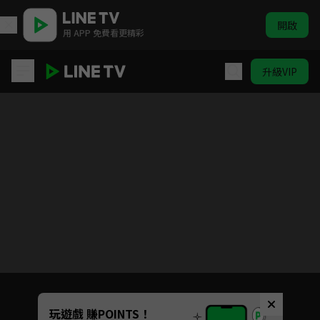
開啟
用 APP 免費看更精彩
升級VIP
日落之前愛上你
目前未允許這部影片在你所在的地區播放
如有不便請見諒
Unmute
玩遊戲 賺POINTS！