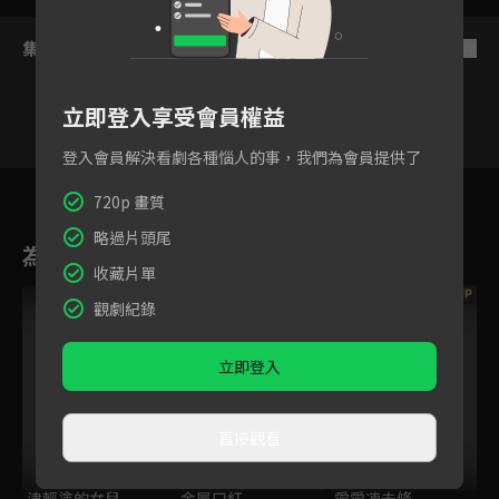
集數列表
反序
立即登入享受會員權益
登入會員解決看劇各種惱人的事，我們為會員提供了
25
26
27
28
29
30
3
720p 畫質
略過片頭尾
為您推薦
收藏片單
VIP
VIP
觀劇紀錄
立即登入
直接觀看
津輕塗的女兒
金屬口紅
愛愛凍未條