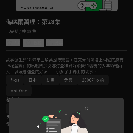
回首頁
登入後即可解鎖專屬任務
Play
海底兩萬哩
：第28集
已完結 / 共 39 集
5.0
分享
收藏
故事發生於1889年巴黎萬國博覽會，在艾菲爾鐵塔上相遇的擁有
神秘藍寶石的馬戲團少女娜汀亞和愛好飛機和發明的少年約翰兩
人，以及娜迪亞的好友－－小獅子小獅王的故事。
科幻
日本
動畫
免費
2000年以前
Ani-One
參與演員
庵野秀明
樋口真嗣
內容標籤
保護級