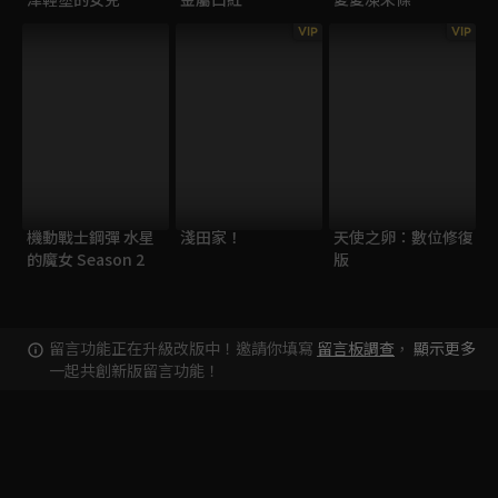
VIP
VIP
機動戰士鋼彈 水星
淺田家！
天使之卵：數位修復
的魔女 Season 2
版
留言功能正在升級改版中！邀請你填寫
留言板調查
，
顯示更多
一起共創新版留言功能！