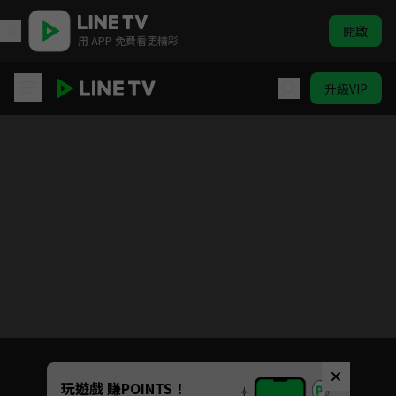
開啟
用 APP 免費看更精彩
升級VIP
海底兩萬哩
目前未允許這部影片在你所在的地區播放
如有不便請見諒
Unmute
玩遊戲 賺POINTS！