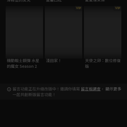
VIP
VIP
機動戰士鋼彈 水星
淺田家！
天使之卵：數位修復
的魔女 Season 2
版
留言功能正在升級改版中！邀請你填寫
留言板調查
，
顯示更多
一起共創新版留言功能！