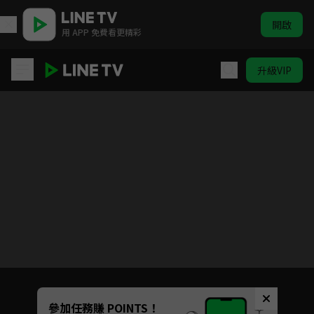
開啟
用 APP 免費看更精彩
升級VIP
海底兩萬哩
目前未允許這部影片在你所在的地區播放
如有不便請見諒
Unmute
參加任務賺 POINTS！