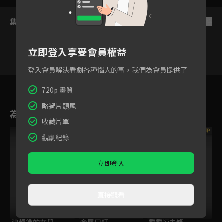
集數列表
反序
立即登入享受會員權益
登入會員解決看劇各種惱人的事，我們為會員提供了
18
19
20
21
22
23
2
720p 畫質
略過片頭尾
為您推薦
收藏片單
VIP
VIP
觀劇紀錄
立即登入
直接觀看
津輕塗的女兒
金屬口紅
愛愛凍未條