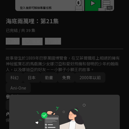
回首頁
登入後即可解鎖專屬任務
Play
海底兩萬哩
：第21集
已完結 / 共 39 集
5.0
分享
收藏
故事發生於1889年巴黎萬國博覽會，在艾菲爾鐵塔上相遇的擁有
神秘藍寶石的馬戲團少女娜汀亞和愛好飛機和發明的少年約翰兩
人，以及娜迪亞的好友－－小獅子小獅王的故事。
科幻
日本
動畫
免費
2000年以前
Ani-One
參與演員
庵野秀明
樋口真嗣
內容標籤
保護級