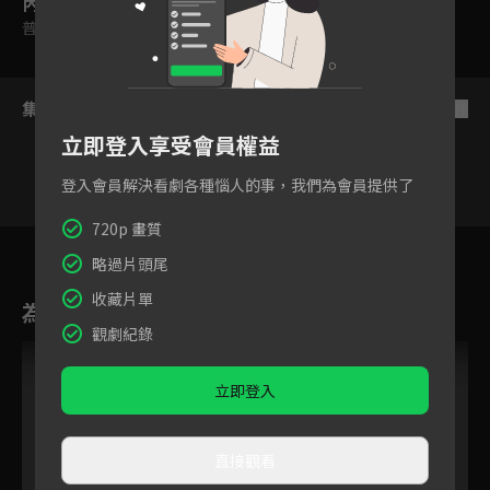
內容標籤
普遍級
集數列表
反序
立即登入享受會員權益
登入會員解決看劇各種惱人的事，我們為會員提供了
720p 畫質
1
2
3
4
5
6
略過片頭尾
收藏片單
為您推薦
觀劇紀錄
立即登入
直接觀看