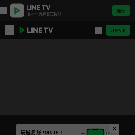
開啟
用 APP 免費看更精彩
升級VIP
排球少年!! 第二季
目前未允許這部影片在你所在的地區播放
如有不便請見諒
Unmute
玩遊戲 賺POINTS！