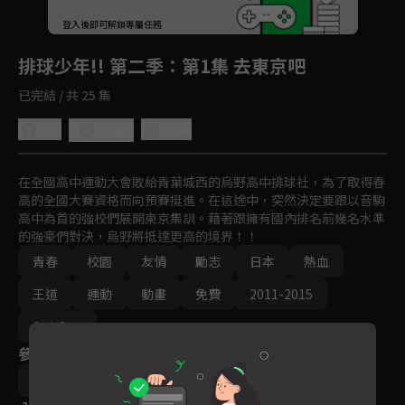
回首頁
登入後即可解鎖專屬任務
Play
排球少年!! 第二季
：第1集 去東京吧
已完結 / 共 25 集
5.0
分享
收藏
在全國高中運動大會敗給青葉城西的烏野高中排球社，為了取得春
高的全國大賽資格而向預賽挺進。在這途中，突然決定要跟以音駒
高中為首的強校們展開東京集訓。藉著跟擁有國內排名前幾名水準
的強豪們對決，烏野將抵達更高的境界！！
青春
校園
友情
勵志
日本
熱血
王道
運動
動畫
免費
2011-2015
Ani-One
參與演員
滿仲勸