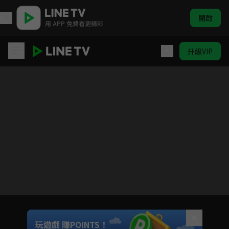
開啟
用 APP 免費看更精彩
升級VIP
排球少年!!
目前未允許這部影片在你所在的地區播放
如有不便請見諒
Unmute
玩遊戲 賺POINTS！