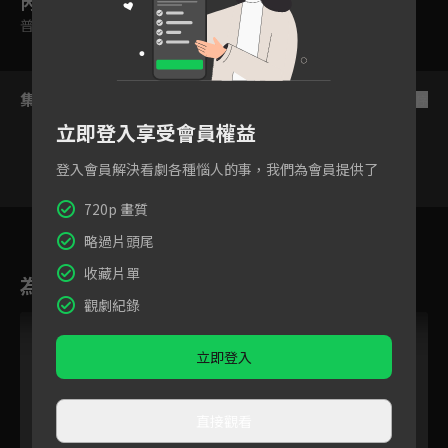
內容標籤
普遍級
集數列表
反序
立即登入享受會員權益
登入會員解決看劇各種惱人的事，我們為會員提供了
720p 畫質
6
7
8
9
10
11
1
略過片頭尾
收藏片單
為您推薦
觀劇紀錄
立即登入
直接觀看