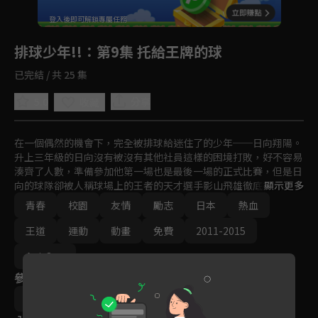
回首頁
登入後即可解鎖專屬任務
Play
排球少年!!
：第9集 托給王牌的球
已完結 / 共 25 集
5.0
分享
收藏
在一個偶然的機會下，完全被排球給迷住了的少年──日向翔陽。
升上三年級的日向沒有被沒有其他社員這樣的困境打敗，好不容易
湊齊了人數，準備參加他第一場也是最後一場的正式比賽，但是日
向的球隊卻被人稱球場上的王者的天才選手影山飛雄徹底打敗。誓
顯示更多
言要報仇的日向打開了烏野排球社的門，卻在那兒看見了那可恨的
青春
校園
友情
勵志
日本
熱血
對手影山。
王道
運動
動畫
免費
2011-2015
Ani-One
參與演員
滿仲勸