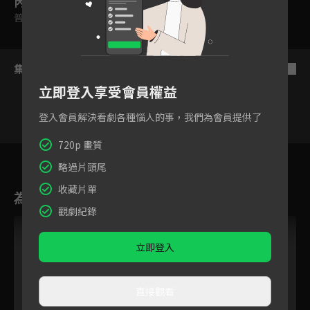
內容標籤
普遍級
集數列表
反序
立即登入享受會員權益
登入會員解決看劇各種惱人的事，我們為會員提供了
720p 畫質
20
21
22
23
24
25
略過片頭尾
收藏片單
為您推薦
觀劇紀錄
立即登入
直接觀看