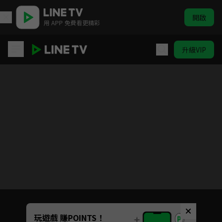
開啟
用 APP 免費看更精彩
升級VIP
排球少年!!
目前未允許這部影片在你所在的地區播放
如有不便請見諒
Unmute
玩遊戲 賺POINTS！