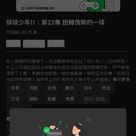
回首頁
登入後即可解鎖專屬任務
Play
排球少年!!
：第23集 扭轉情勢的一球
已完結 / 共 25 集
5.0
分享
收藏
在一個偶然的機會下，完全被排球給迷住了的少年──日向翔陽。
升上三年級的日向沒有被沒有其他社員這樣的困境打敗，好不容易
湊齊了人數，準備參加他第一場也是最後一場的正式比賽，但是日
向的球隊卻被人稱球場上的王者的天才選手影山飛雄徹底打敗。誓
顯示更多
言要報仇的日向打開了烏野排球社的門，卻在那兒看見了那可恨的
青春
校園
友情
勵志
日本
熱血
對手影山。
王道
運動
動畫
免費
2011-2015
Ani-One
參與演員
滿仲勸