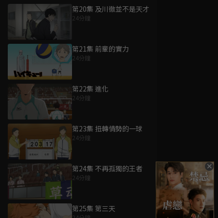
第20集 及川徹並不是天才
24分鐘
第21集 前輩的實力
24分鐘
第22集 進化
24分鐘
第23集 扭轉情勢的一球
24分鐘
第24集 不再孤獨的王者
24分鐘
第25集 第三天
24分鐘