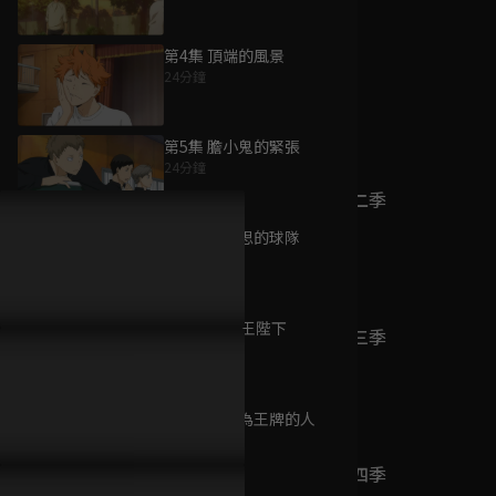
第4集 頂端的風景
24分鐘
為您推薦
第5集 膽小鬼的緊張
24分鐘
排球少年!! 第二季
已完結 / 共 25 集
第6集 有意思的球隊
24分鐘
第7集 VS大王陛下
排球少年!! 第三季
24分鐘
已完結 / 共 10 集
第8集 被稱為王牌的人
24分鐘
排球少年!! 第四季