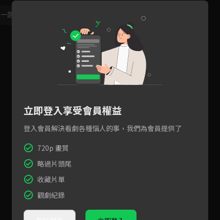
，一起共創新版留言功能！
顯示更多
立即登入享受會員權益
登入會員解決看劇各種惱人的事，我們為會員提供了
720p 畫質
略過片頭尾
收藏片單
觀劇紀錄