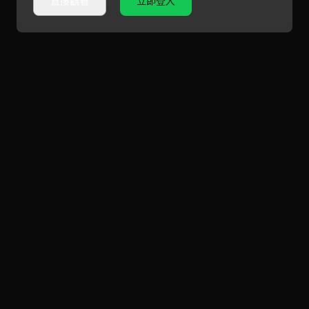
直接觀看
立即登入