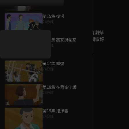
第15集 復活
好康資訊
24分鐘
7/21-8/20，盛夏追劇祭
升級VIP最優惠！獨家好
第16集 贏家與輸家
戲看到飽
24分鐘
7月21日
-
8月20日
第17集 鐵壁
24分鐘
第18集 在背後守護
24分鐘
第19集 指揮者
24分鐘