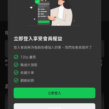
16
17
18
19
20
21
2
相關花絮
立即登入享受會員權益
登入會員解決看劇各種惱人的事，我們為會員提供了
720p 畫質
許侯拜訪丈母娘竟被當
酒吧同事被噁男騷擾 曉
哄女友許齡月花招百出
略過片頭尾
小偷！？
晨機智化解
楊旭文扮美人魚飛吻獻
愛
收藏片單
觀劇紀錄
為您推薦
立即登入
直接觀看