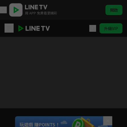
開啟
用 APP 免費看更精彩
升級VIP
半暖時光
目前未允許這部影片在你所在的地區播放
如有不便請見諒
Unmute
玩遊戲 賺POINTS！