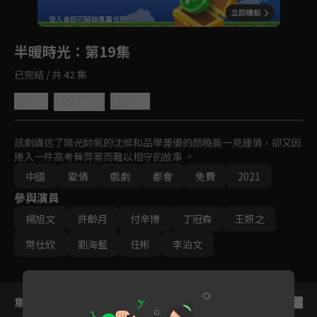
回首頁
登入後即可解鎖專屬任務
Play
半暖時光
：第19集
已完結 / 共 42 集
4.8
分享
收藏
該劇講述了陽光帥氣的沈侯和品學兼優的顏曉晨一見鍾情，卻又因
捲入一件高考舞弊案而難以相守的故事 。
中國
愛情
戲劇
都會
免費
2021
參與演員
楊旭文
許齡月
付辛博
丁冠森
王妍之
常仕欣
劉海藍
任彬
李泊文
集數列表
反序