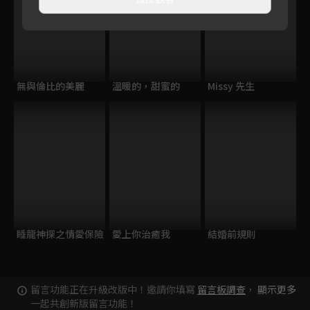
無與倫比的美麗
溫暖的，甜蜜的
Missy 先生
睡龍神探之情愛保險
愛上你治癒我
結婚前規則
留言功能正在升級改版中！邀請你填寫
留言板調查
，
顯示更多
一起共創新版留言功能！