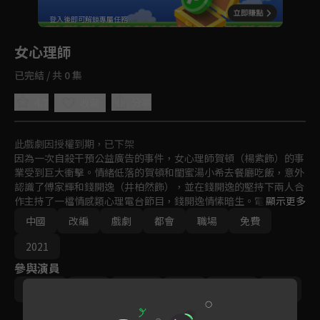
回首頁
登入後即可解鎖專屬任務
Play
女心理師
已完結 / 共 0 集
4.7
分享
收藏
此戲劇因授權到期，已下架
因為一次自殺干預公益廣告的事件，女心理師賀頓（楊紫飾）的事
業受到巨大衝擊。情緒低落的賀頓和閨蜜湯小希去餐廳吃飯，意外
認識了傅家輝和錢開逸（井柏然飾），並在錢開逸的堅持下兩人合
作主持了一檔情感類心理電台節目，錢開逸情愫暗生。電台節目開
顯示更多
展順利的同時，賀頓心理諮詢工作室的經營也越來越忙碌。然而此
中國
改編
戲劇
都會
職場
免費
時，賀頓的恩師姬銘驄被爆出醜聞，在為恩師尋找真相的途中賀頓
卻發現了恩師不為人知的秘密。
2021
參與演員
張鈞甯
楊紫
井柏然
王嘉
菅紉姿
倪萍