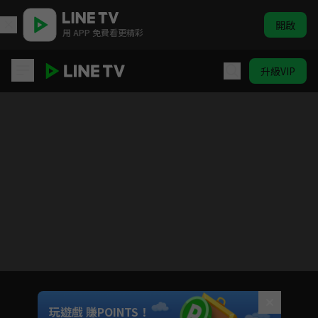
開啟
用 APP 免費看更精彩
升級VIP
女心理師
目前未允許這部影片在你所在的地區播放
如有不便請見諒
Unmute
玩遊戲 賺POINTS！