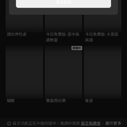
直接觀看
請世界吃桌
今日免費版-空中英
今日免費版-大家說
語教室
英語
跟播中
耀眼
寶島西米樂
後浪
留言功能正在升級改版中！邀請你填寫
留言板調查
，
顯示更多