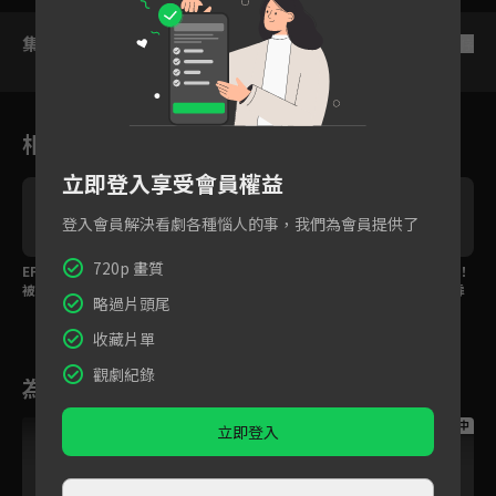
集數列表
反序
相關花絮
立即登入享受會員權益
登入會員解決看劇各種惱人的事，我們為會員提供了
720p 畫質
EP21精華：從小到大都
EP17精華：井柏然練習
EP11精華：楊紫落淚！
被霸凌！張海宇當眾痛
向楊紫告白，害同事會
首度向井柏然敞開心扉
略過片頭尾
毆騙子
錯意！
收藏片單
觀劇紀錄
為您推薦
跟播中
跟播中
跟播中
立即登入