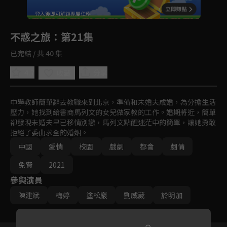
回首頁
登入後即可解鎖專屬任務
Play
不惑之旅
：第21集
已完結 / 共 40 集
4.7
分享
收藏
中學教師簡單辭去教職來到北京，準備和未婚夫成婚，為分擔生活
壓力，她找到給書商馬列文的女兒做家教的工作。婚期將近，簡單
卻發現未婚夫早已移情別戀，馬列文點醒迷茫中的簡單，讓她勇敢
拒絕了委曲求全的婚姻。
中國
愛情
校園
戲劇
都會
劇情
免費
2021
參與演員
陳建斌
梅婷
塗松巖
劉威葳
於明加