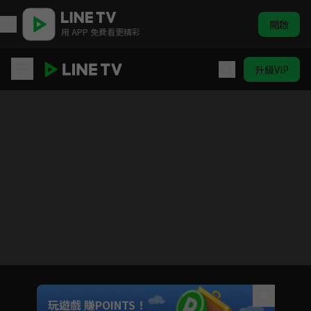
開啟
用 APP 免費看更精彩
升級VIP
不惑之旅
目前未允許這部影片在你所在的地區播放
如有不便請見諒
Unmute
玩遊戲 賺POINTS！