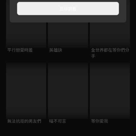
直接觀看
平行戀愛時差
英雄訣
全世界都在等你們分
手
無法抗拒的男友們
喵不可言
等你愛我