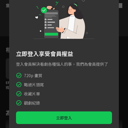
集數列表
反序
18
19
20
21
22
23
2
相關花絮
立即登入享受會員權益
登入會員解決看劇各種惱人的事，我們為會員提供了
720p 畫質
EP40精華：飄洋過海來
略過片頭尾
找妳！陳建斌示範成熟
的浪漫
收藏片單
觀劇紀錄
為您推薦
立即登入