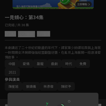
回首頁
登入後即可解鎖專屬任務
Play
一見傾心
：第34集
已完結 / 共 36 集
4.8
分享
收藏
本劇講述了二十世紀初動盪的年代下，譚家軍少帥譚玹霖與上海第
一財閥嫡女沐婉卿強強結盟翻盤逆襲，在亂世上海展開一段浪漫愛
情故事 。
中國
愛情
甜寵
戲劇
時代
免費
2021
參與演員
陳星旭
張婧儀
林彥俊
陳欣予
集數列表
反序