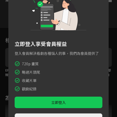
31
32
33
34
35
36
相關花絮
立即登入享受會員權益
登入會員解決看劇各種惱人的事，我們為會員提供了
720p 畫質
EP32精華：心結解開；
EP26精華：這種哥哥好
EP20精華：整個上海都
略過片頭尾
婉卿為救譚少帥驚險偷
想要！刀子嘴豆腐心最
是我的小劇場，自導自
天換日
疼你總是他
演情侶吵架
收藏片單
觀劇紀錄
為您推薦
立即登入