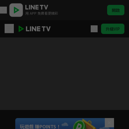
開啟
用 APP 免費看更精彩
升級VIP
一見傾心
目前未允許這部影片在你所在的地區播放
如有不便請見諒
Unmute
玩遊戲 賺POINTS！