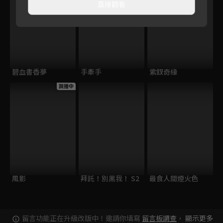
直接觀看
碧血書香夢
手牽手
紫釵奇緣
跟播中
風影
拜託！別黑我！ S2
最食人間煙火色
留言功能正在升級改版中！邀請你填寫
留言板調查
，
顯示更多