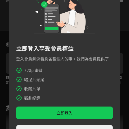
20
21
22
23
24
25
2
相關花絮
立即登入享受會員權益
登入會員解決看劇各種惱人的事，我們為會員提供了
720p 畫質
EP32精華：心結解開；
EP26精華：這種哥哥好
EP20精華：整個上海都
略過片頭尾
婉卿為救譚少帥驚險偷
想要！刀子嘴豆腐心最
是我的小劇場，自導自
天換日
疼你總是他
演情侶吵架
收藏片單
觀劇紀錄
為您推薦
立即登入