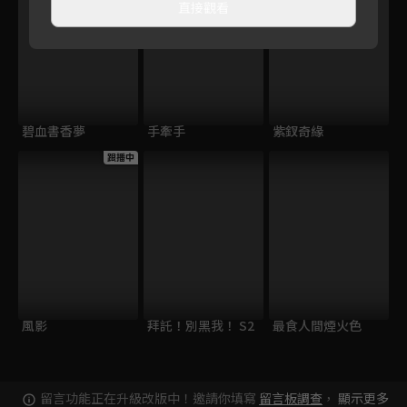
直接觀看
碧血書香夢
手牽手
紫釵奇緣
跟播中
風影
拜託！別黑我！ S2
最食人間煙火色
留言功能正在升級改版中！邀請你填寫
留言板調查
，
顯示更多