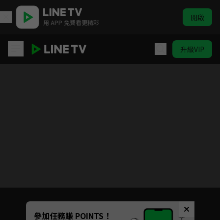
開啟
用 APP 免費看更精彩
升級VIP
一見傾心
目前未允許這部影片在你所在的地區播放
如有不便請見諒
Unmute
參加任務賺 POINTS！