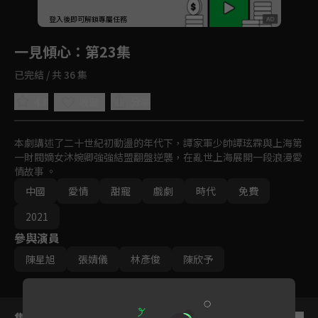
回首頁
登入後即可解鎖專屬任務
Play
一見傾心
：第23集
已完結 / 共 36 集
4.8
分享
收藏
本劇講述了二十世紀初動盪的年代下，譚家軍少帥譚玹霖與上海第
一財閥嫡女沐婉卿強強結盟翻盤逆襲，在亂世上海展開一段浪漫愛
情故事 。
中國
愛情
甜寵
戲劇
時代
免費
2021
參與演員
陳星旭
張婧儀
林彥俊
陳欣予
集數列表
反序