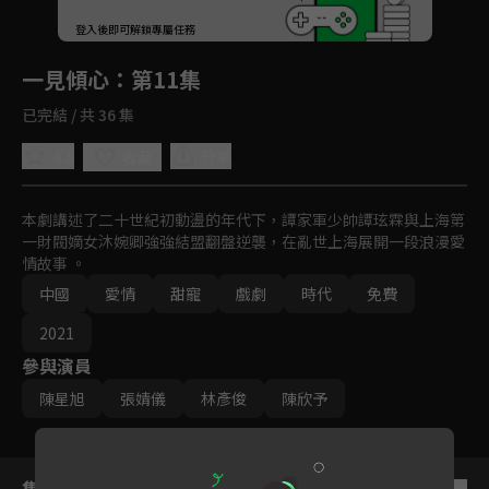
回首頁
登入後即可解鎖專屬任務
Play
一見傾心
：第11集
已完結 / 共 36 集
4.8
分享
收藏
本劇講述了二十世紀初動盪的年代下，譚家軍少帥譚玹霖與上海第
一財閥嫡女沐婉卿強強結盟翻盤逆襲，在亂世上海展開一段浪漫愛
情故事 。
中國
愛情
甜寵
戲劇
時代
免費
2021
參與演員
陳星旭
張婧儀
林彥俊
陳欣予
集數列表
反序