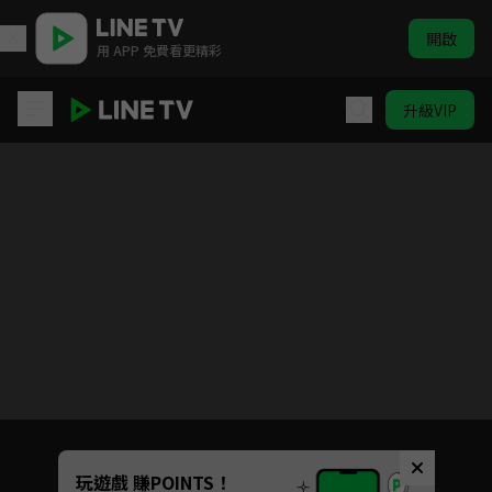
開啟
用 APP 免費看更精彩
升級VIP
一見傾心
目前未允許這部影片在你所在的地區播放
如有不便請見諒
Unmute
玩遊戲 賺POINTS！