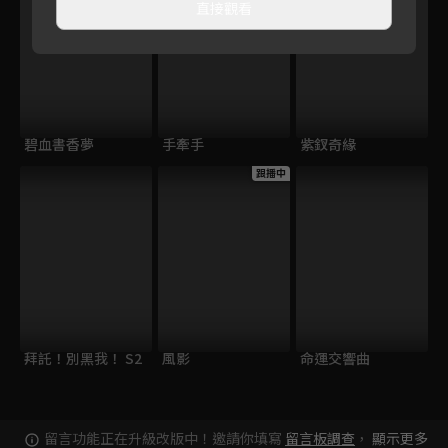
直接觀看
碧血書香夢
手牽手
紫釵奇緣
跟播中
拜託！別黑我！ S2
風影
命運交響曲
留言功能正在升級改版中！邀請你填寫
留言板調查
，
顯示更多