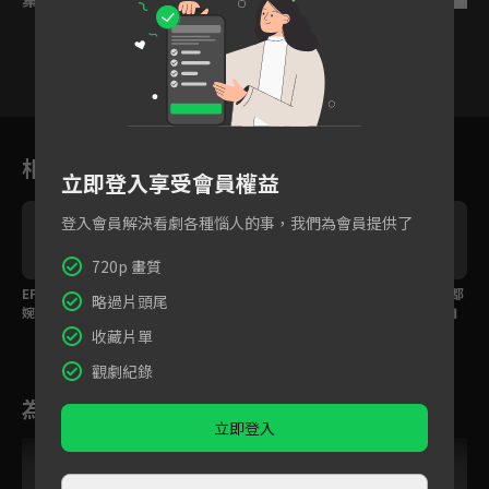
8
9
10
11
12
13
1
相關花絮
立即登入享受會員權益
登入會員解決看劇各種惱人的事，我們為會員提供了
720p 畫質
EP32精華：心結解開；
EP26精華：這種哥哥好
EP20精華：整個上海都
略過片頭尾
婉卿為救譚少帥驚險偷
想要！刀子嘴豆腐心最
是我的小劇場，自導自
天換日
疼你總是他
演情侶吵架
收藏片單
觀劇紀錄
為您推薦
立即登入