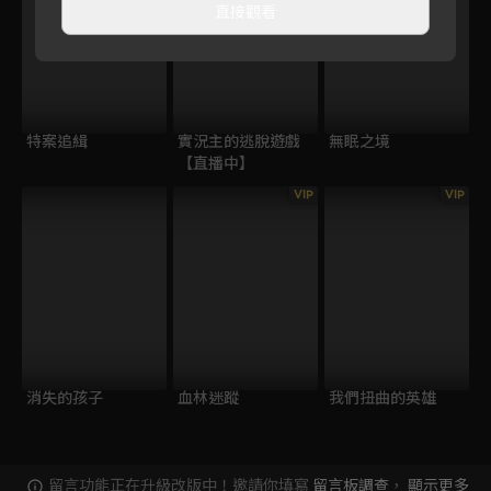
直接觀看
特案追緝
實況主的逃脫遊戲
無眠之境
【直播中】
VIP
VIP
消失的孩子
血林迷蹤
我們扭曲的英雄
留言功能正在升級改版中！邀請你填寫
留言板調查
，
顯示更多