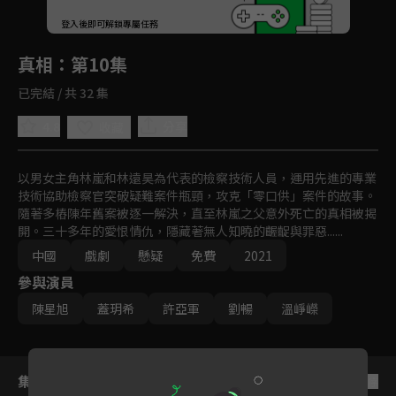
回首頁
登入後即可解鎖專屬任務
Play
真相
：第10集
已完結 / 共 32 集
4.8
分享
收藏
以男女主角林嵐和林遠昊為代表的檢察技術人員，運用先進的專業
技術協助檢察官突破疑難案件瓶頸，攻克「零口供」案件的故事。
隨著多樁陳年舊案被逐一解決，直至林嵐之父意外死亡的真相被揭
開。三十多年的愛恨情仇，隱藏著無人知曉的齷齪與罪惡......
中國
戲劇
懸疑
免費
2021
參與演員
陳星旭
蓋玥希
許亞軍
劉暢
溫崢嶸
集數列表
反序