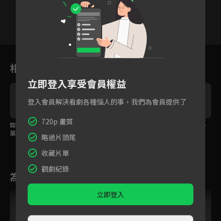
7
8
9
10
11
12
1
相關花絮
立即登入享受會員權益
登入會員解決看劇各種惱人的事，我們為會員提供了
720p 畫質
如果不懷疑秦修文就該
來家裡發現兒子陳星旭
EP2精華：同事卻意外
第一個查他，面對他林
和蓋玥希同居了，爸爸
變成同居了！
略過片頭尾
嵐心裡很迷茫
很滿意！
收藏片單
觀劇紀錄
為您推薦
立即登入