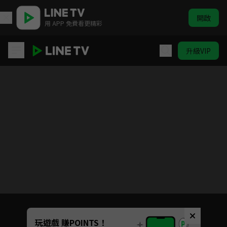
開啟
用 APP 免費看更精彩
升級VIP
真相
目前未允許這部影片在你所在的地區播放
如有不便請見諒
Unmute
玩遊戲 賺POINTS！