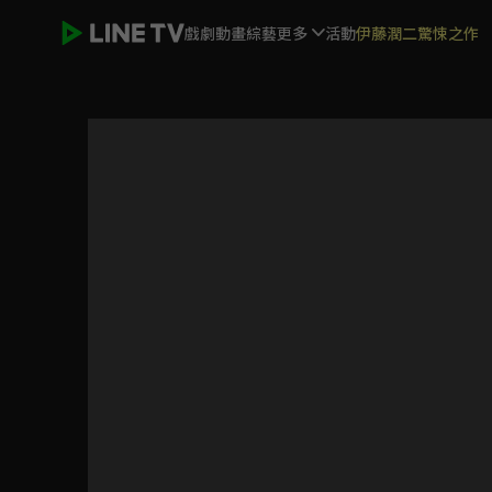
戲劇
動畫
綜藝
更多
活動
伊藤潤二驚悚之作
絕對無敵 雷神王