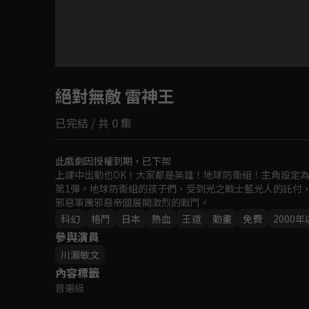
目前未允許這部影片在你所在的地區播放
絕對無敵 雷神王
如有不便請見諒
已完結 / 共 0 集
回首頁
此戲劇因授權到期，已下架
上課中出動也OK！大家都是英雄！地球防衛組！主角設定
第1彈。地球防衛組的孩子們，受到光之戰士藍光人的託付
邪惡軍團邪惡帝國展開激烈的戰鬥。
科幻
格鬥
日本
熱血
王道
動畫
免費
2000
參與演員
川瀨敏文
內容標籤
普遍級