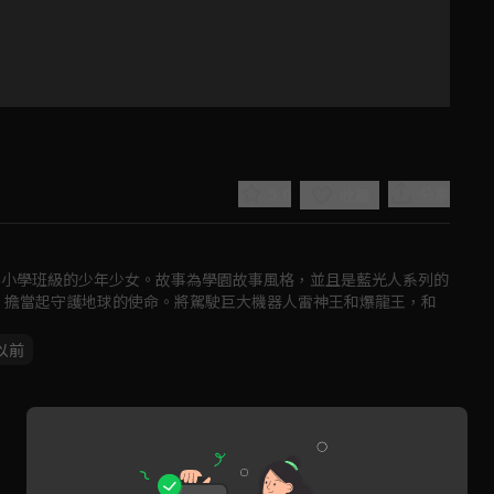
5.0
分享
收藏
為小學班級的少年少女。故事為學園故事風格，並且是藍光人系列的
，擔當起守護地球的使命。將駕駛巨大機器人雷神王和爆龍王，和
年以前
Play
Video