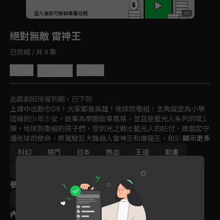
回首頁
登入後即可解鎖專屬任務
Play
絕對無敵 雷神王
已完結 / 共 0 集
5.0
分享
收藏
此戲劇因授權到期，已下架
上課中出動也OK！大家都是英雄！地球防衛組！主角設定為小學
班級的少年少女。故事為學園故事風格，並且是藍光人系列的第1
彈。地球防衛組的孩子們，受到光之戰士藍光人的託付，擔當起守
護地球的使命。將駕駛巨大機器人雷神王和爆龍王，和邪惡軍團邪
顯示更多
惡帝國展開激烈的戰鬥。
科幻
格鬥
日本
熱血
王道
動畫
免費
2000年以前
參與演員
川瀨敏文
內容標籤