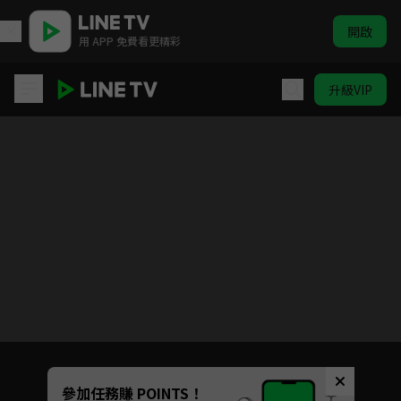
開啟
用 APP 免費看更精彩
升級VIP
絕對無敵 雷神王
目前未允許這部影片在你所在的地區播放
如有不便請見諒
Unmute
參加任務賺 POINTS！