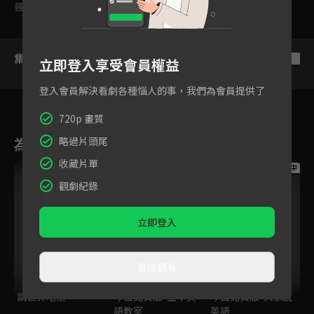
普遍級
集數列表
反序
立即登入享受會員權益
登入會員解決看劇各種惱人的事，我們為會員提供了
720p 畫質
為您推薦
略過片頭尾
收藏片單
跟播中
跟播中
跟播中
觀劇紀錄
立即登入
直接觀看
請世界吃桌
今日免費版-空中英
今日免費版-大家說
語教室
英語