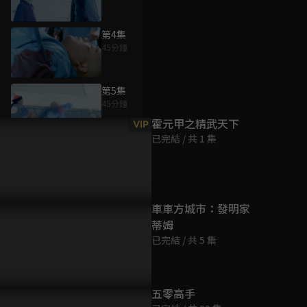
第4集
45分鐘
為您推薦
第5集
45分鐘
霍元甲之精武天下
VIP
已完結 / 共 1 集
第6集
45分鐘
第7集
車車方城市：發明家
45分鐘
蒂姆
已完結 / 共 5 集
第8集
45分鐘
五零高手