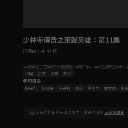
目前未允許這部影片在你所在的地區播放
少林寺傳奇之東歸英雄
如有不便請見諒
：第11集
已完結 / 共 44 集
回首頁
本劇講述了完成西行任務的少林寺和尚，再次受康熙委派，
中國
古裝
免費
2017
參與演員
陳美行
鮑國安
任天野
高明
許明虎
鄭文森
李
留言功能正在升級改版中！邀請你填寫
留言板調查