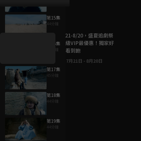
第15集
好康資訊
44分鐘
7/21-8/20，盛夏追劇祭
升級VIP最優惠！獨家好
第16集
戲看到飽
44分鐘
7月21日
-
8月20日
第17集
45分鐘
第18集
44分鐘
第19集
44分鐘