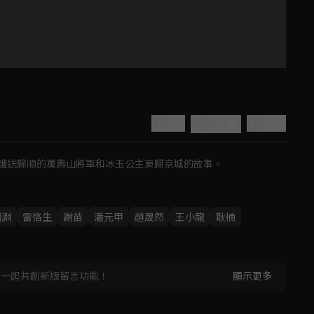
5.0
分享
收藏
護送歸順的萬壽山將軍和冰玉公主東歸京城的故事。
炳淵
雷恪生
謝苗
潘元甲
趙晟然
王小龍
耿楠
Play
Video
，一起共創新版留言功能！
顯示更多