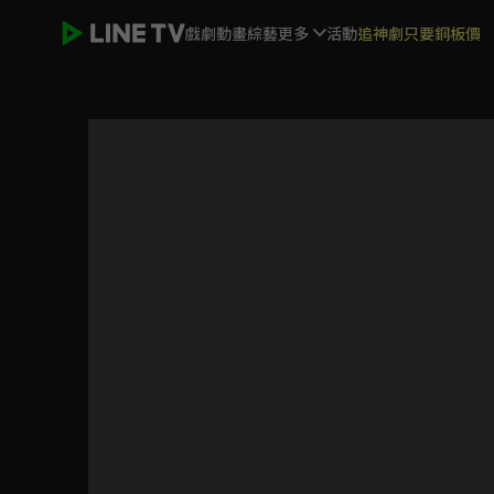
戲劇
動畫
綜藝
更多
活動
追神劇只要銅板價
少林寺傳奇之東歸英雄