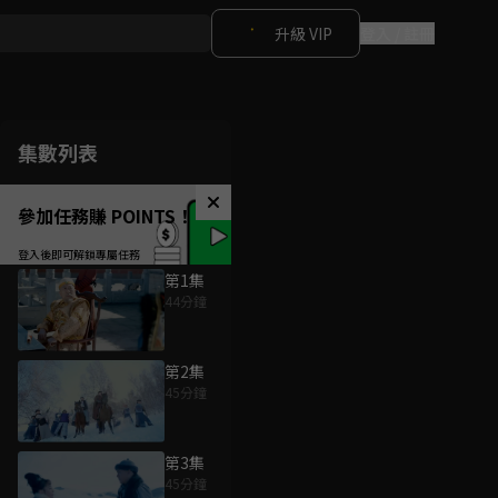
升級 VIP
登入 / 註冊
集數列表
參加任務賺 POINTS！
第1集
44分鐘
第2集
45分鐘
第3集
45分鐘