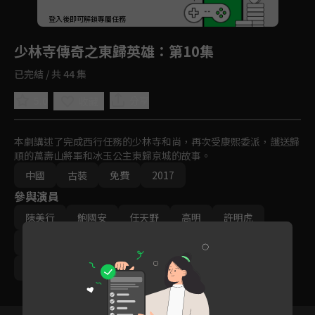
回首頁
登入後即可解鎖專屬任務
Play
少林寺傳奇之東歸英雄
：第10集
已完結 / 共 44 集
5.0
分享
收藏
本劇講述了完成西行任務的少林寺和尚，再次受康熙委派，護送歸
順的萬壽山將軍和冰玉公主東歸京城的故事。
中國
古裝
免費
2017
參與演員
陳美行
鮑國安
任天野
高明
許明虎
鄭文森
李炳淵
雷恪生
謝苗
潘元甲
趙晟然
王小龍
耿楠