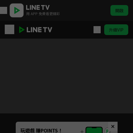
開啟
用 APP 免費看更精彩
升級VIP
少林寺傳奇之東歸英雄
目前未允許這部影片在你所在的地區播放
如有不便請見諒
Unmute
玩遊戲 賺POINTS！