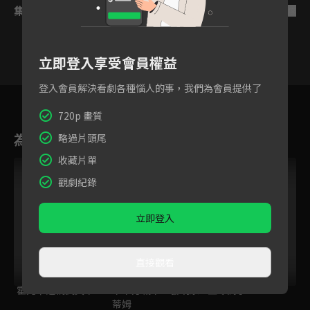
集數列表
反序
立即登入享受會員權益
登入會員解決看劇各種惱人的事，我們為會員提供了
7
8
9
10
11
12
1
720p 畫質
為您推薦
略過片頭尾
收藏片單
VIP
觀劇紀錄
立即登入
直接觀看
霍元甲之精武天下
車車方城市：發明家
五零高手
蒂姆