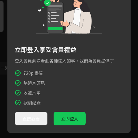
EP1精華：會不會對青梅竹馬
EP1精華：打翻黏著劑害轉學
預
心動親一個就知道！
生坐到該怎麼辦...
的眼
立即登入享受會員權益
登入會員解決看劇各種惱人的事，我們為會員提供了
，一起共創新版留言功能！
顯示更多
720p 畫質
略過片頭尾
收藏片單
觀劇紀錄
直接觀看
立即登入