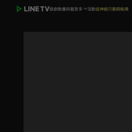
戲劇
動畫
綜藝
更多
活動
追神劇只要銅板價
學校2021