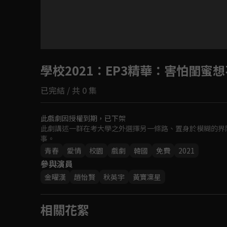
學校2021
：EP3精華：害怕閨蜜
已完結 / 共 0 集
此戲劇因授權到期，已下架
此劇講述一群在考大學之外選擇另一條路、置身於模糊的界
事。
青春
愛情
校園
戲劇
韓國
免費
2021
參與演員
金曜漢
趙怡賢
秋英宇
黃寶凜星
相關花絮