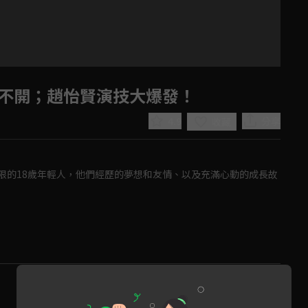
想不開；趙怡賢演技大爆發！
4.9
分享
收藏
限的18歲年輕人，他們經歷的夢想和友情、以及充滿心動的成長故
Play
Video