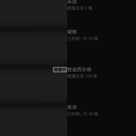
英語
跟播至第 3 集
耀眼
告：好期待！這個意味不明
花絮：主演群讀本過程私密大
預告：除了
已完結 / 共 30 集
神是...
公開<3
點別的事吧
寶島西米樂
跟播中
跟播至第 306 集
後浪
已完結 / 共 40 集