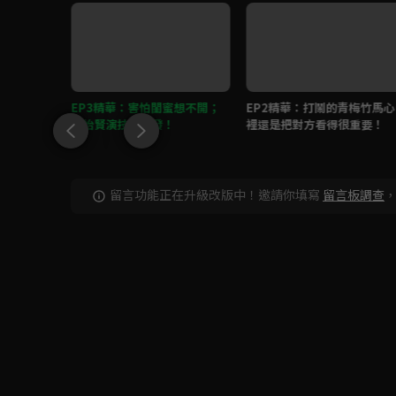
然被青梅竹
EP3精華：害怕閨蜜想不開；
EP2精華：打鬧的青梅竹馬心
曖昧...
趙怡賢演技大爆發！
裡還是把對方看得很重要！
留言功能正在升級改版中！邀請你填寫
留言板調查