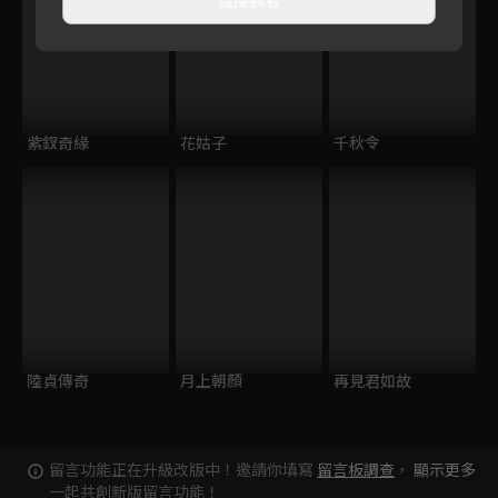
紫釵奇緣
花姑子
千秋令
陸貞傳奇
月上朝顏
再見君如故
留言功能正在升級改版中！邀請你填寫
留言板調查
，
顯示更多
一起共創新版留言功能！