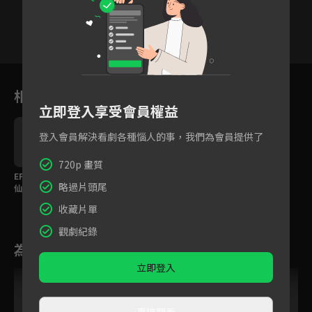
12
13
14
15
16
17
1
相關花絮
立即登入享受會員權益
登入會員解決看劇各種惱人的事，我們為會員提供了
720p 畫質
EP7精華：為救閨蜜狐
EP5精華：正宮、小三
略過片頭尾
仙願償命，離開前只希
對簿公堂，渣男劈腿的
望他做這件事
下場是這樣...
收藏片單
觀劇紀錄
為您推薦
立即登入
直接觀看