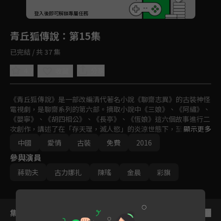
回首頁
登入後即可解鎖專屬任務
Play
青丘狐傳說
：第15集
已完結 / 共 37 集
4.7
分享
收藏
《青丘狐傳說》﻿是一部改編清代著名小說《聊齋志異》的古裝神怪
電視劇，是聊齋系列的第六部。摘取小說中《三娘》、《阿繡》、
《嬰寧》、《胡四相公》、《長亭》、《恆娘》這六個故事進行二
次創作，講述了在「存天理，滅人慾」的炎涼世態下，至情至性的
顯示更多
「狐們」在愛欲悲歡中的浮沉糾葛。
中國
愛情
古裝
免費
2016
參與演員
蔣勁夫
古力娜扎
陳瑤
金晨
彩旗
集數列表
反序