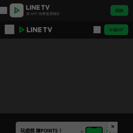
開啟
用 APP 免費看更精彩
升級VIP
青丘狐傳說
目前未允許這部影片在你所在的地區播放
如有不便請見諒
Unmute
玩遊戲 賺POINTS！