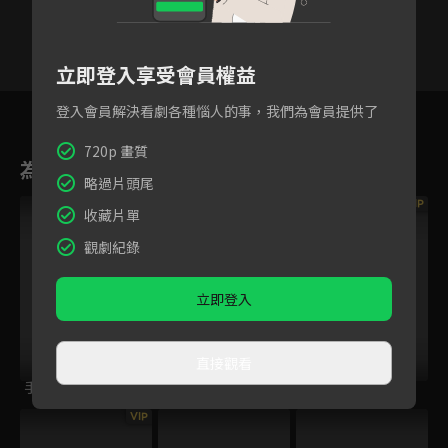
立即登入享受會員權益
29
30
31
32
33
34
3
登入會員解決看劇各種惱人的事，我們為會員提供了
720p 畫質
為您推薦
略過片頭尾
VIP
收藏片單
觀劇紀錄
立即登入
直接觀看
手牽手
盛唐幻夜
大隻佬
VIP