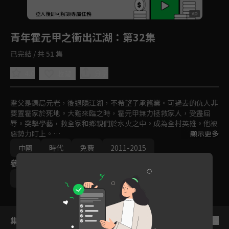
回首頁
登入後即可解鎖專屬任務
Play
青年霍元甲之衝出江湖
：第32集
已完結 / 共 51 集
4.0
分享
收藏
霍父是鏢局元老，後退隱江湖，不希望子承舊業。可過去的仇人非
要置霍家於死地。大難來臨之時，霍元甲無力拯救家人，受盡屈
辱。突擊學藝，救全家和鄉親們於水火之中。成為全村英雄。他被
惡勢力盯上。

顯示更多
中國
時代
免費
2011-2015
誘其上鈎，欲用其利。霍元甲滅惡人，被迫離鄉逃往天津港。霍元
參與演員
甲為生存和天津港黑幫殊死搏鬥。佔領天津碼頭，欲共處平和，卻
無法生存，只好到天津衞開鏢局。但鏢局市場已被瓜分，三家各有
李浩軒
鄭文森
寇振海
背景。老鏢局設盡法子將霍元甲擠出天津衞，並將其投進監獄置於
死地。霍元甲被迫出手，統一鏢局，威震四方。怎料，漕幫和青幫
都看上了他。
集數列表
反序