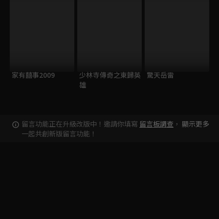
家有囍事2009
少林寺傳奇之東歸英
驚天岳雷
雄
留言功能正在升級改版中！邀請你填寫
留言板調查
，
顯示更多
一起共創新版留言功能！