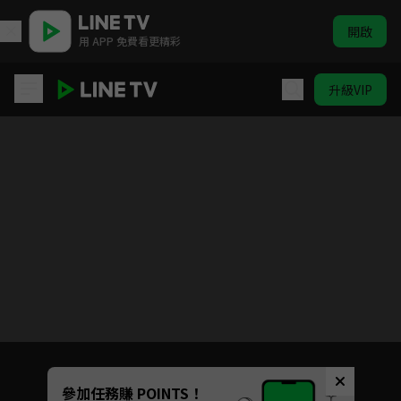
開啟
用 APP 免費看更精彩
升級VIP
青年霍元甲之衝出江湖
目前未允許這部影片在你所在的地區播放
如有不便請見諒
Unmute
參加任務賺 POINTS！