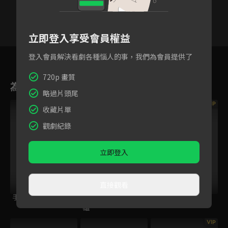
立即登入享受會員權益
29
30
31
32
33
34
3
登入會員解決看劇各種惱人的事，我們為會員提供了
720p 畫質
為您推薦
略過片頭尾
VIP
收藏片單
觀劇紀錄
立即登入
直接觀看
手牽手
少林寺傳奇之東歸英
家有囍事2009
雄
VIP