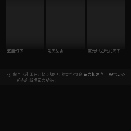
盛唐幻夜
驚天岳雷
霍元甲之精武天下
留言功能正在升級改版中！邀請你填寫
留言板調查
，
顯示更多
一起共創新版留言功能！