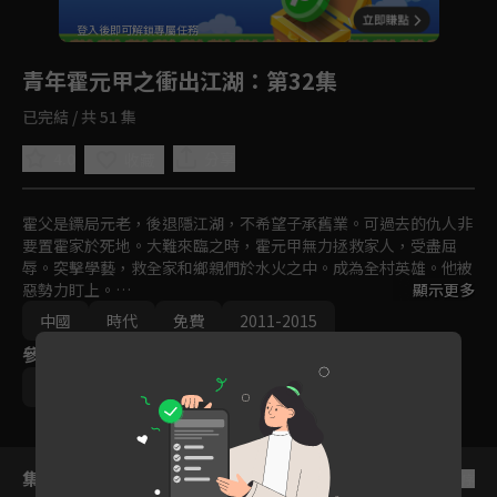
回首頁
登入後即可解鎖專屬任務
Play
青年霍元甲之衝出江湖
：第32集
已完結 / 共 51 集
4.0
分享
收藏
霍父是鏢局元老，後退隱江湖，不希望子承舊業。可過去的仇人非
要置霍家於死地。大難來臨之時，霍元甲無力拯救家人，受盡屈
辱。突擊學藝，救全家和鄉親們於水火之中。成為全村英雄。他被
惡勢力盯上。

顯示更多
中國
時代
免費
2011-2015
誘其上鈎，欲用其利。霍元甲滅惡人，被迫離鄉逃往天津港。霍元
參與演員
甲為生存和天津港黑幫殊死搏鬥。佔領天津碼頭，欲共處平和，卻
無法生存，只好到天津衞開鏢局。但鏢局市場已被瓜分，三家各有
李浩軒
鄭文森
寇振海
背景。老鏢局設盡法子將霍元甲擠出天津衞，並將其投進監獄置於
死地。霍元甲被迫出手，統一鏢局，威震四方。怎料，漕幫和青幫
都看上了他。
集數列表
反序