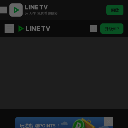
開啟
用 APP 免費看更精彩
升級VIP
青年霍元甲之衝出江湖
目前未允許這部影片在你所在的地區播放
如有不便請見諒
Unmute
玩遊戲 賺POINTS！