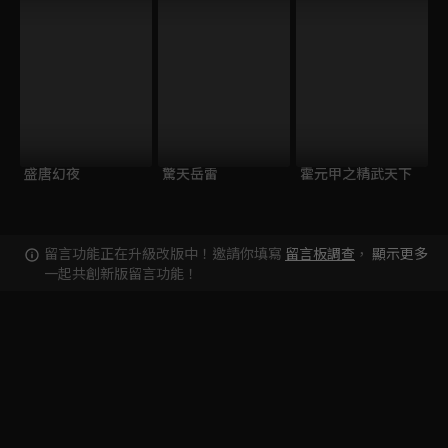
盛唐幻夜
驚天岳雷
霍元甲之精武天下
留言功能正在升級改版中！邀請你填寫
留言板調查
，
顯示更多
一起共創新版留言功能！