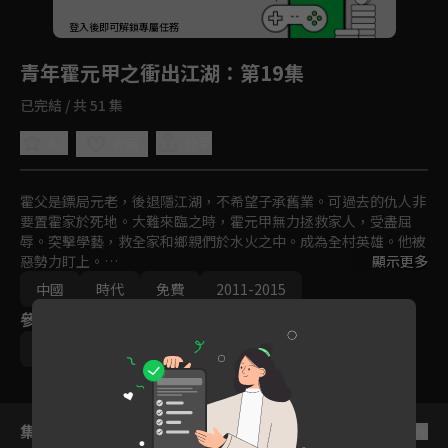
回首頁
登入後即可解鎖專屬任務
Play
青年霍元甲之衝出江湖
：第19集
已完結 / 共 51 集
4.0
分享
收藏
霍父是鏢局元老，後退隱江湖，不希望子承舊業。可過去的仇人非
要置霍家於死地。大難來臨之時，霍元甲無力拯救家人，受盡屈
辱。突擊學藝，救全家和鄉親們於水火之中。成為全村英雄。他被
惡勢力盯上。

顯示更多
中國
時代
免費
2011-2015
誘其上鈎，欲用其利。霍元甲滅惡人，被迫離鄉逃往天津港。霍元
參與演員
甲為生存和天津港黑幫殊死搏鬥。佔領天津碼頭，欲共處平和，卻
無法生存，只好到天津衞開鏢局。但鏢局市場已被瓜分，三家各有
李浩軒
鄭文森
寇振海
背景。老鏢局設盡法子將霍元甲擠出天津衞，並將其投進監獄置於
死地。霍元甲被迫出手，統一鏢局，威震四方。怎料，漕幫和青幫
都看上了他。
集數列表
反序