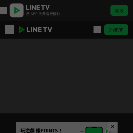
開啟
用 APP 免費看更精彩
升級VIP
青年霍元甲之衝出江湖
目前未允許這部影片在你所在的地區播放
如有不便請見諒
Unmute
玩遊戲 賺POINTS！