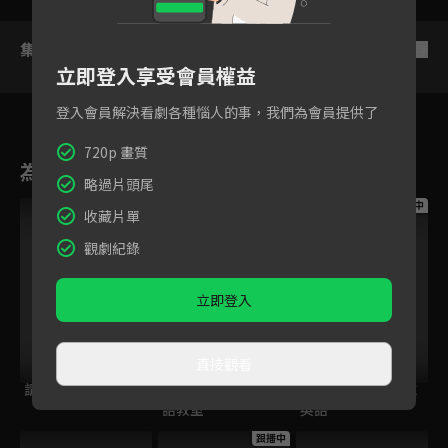
集數列表
反序
立即登入享受會員權益
登入會員解決看劇各種惱人的事，我們為會員提供了
720p 畫質
為您推薦
略過片頭尾
跟播中
跟播中
跟播中
收藏片單
觀劇紀錄
立即登入
直接觀看
請世界吃桌
今日免費版-空中英
今日免費版-大家說
語教室
英語
跟播中