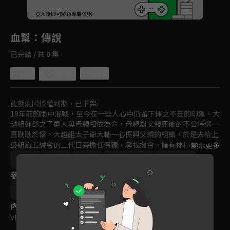
回首頁
登入後即可解鎖專屬任務
Play
血幫：傳說
已完結 / 共 0 集
5.0
分享
收藏
此戲劇因授權到期，已下架
19年前的雨中混戰，至今在一些人心中仍留下揮之不去的印象。大
越組幹部之子勇人與母親相依為命，母親對父親死後的不公待遇一
直耿耿於懷。大越組太子爺大輔一心振興父親的組織，於是去给上
级組織五誠會的三代目旁擔任保鏢，尋找機會。擁有神秘身份的菊
顯示更多
池麻美偶像夢破滅，她不甘淪為玩物，渴望找回自我。自稱記者的
動作
日本
電影
2011-2015
VIP會員
青年森澤苦苦追查19年前事件的真相，而他的一些調查結果導致勇
參與演員
人母親的悲劇。此外還有在事件中活下來並成為植物人的冰頭。新
一代的五個人，投入了充滿鮮血的宿命輪迴之中……
東出昌大
桐谷健太
土屋安娜
內容標籤
VIP
｜
輔導十二歲級