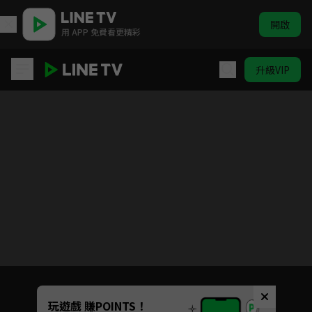
開啟
用 APP 免費看更精彩
升級VIP
血幫：傳說
目前未允許這部影片在你所在的地區播放
如有不便請見諒
Unmute
玩遊戲 賺POINTS！