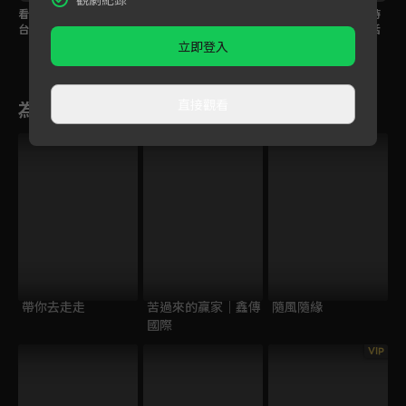
看全球節能管理領導者
看電動車產業鏈串連者
第二季預告：後疫情時
絕
台達電 如何加速台灣能
鴻海科技集團 如何加速
代，一起預見未來生活
源轉型
產製速度
科技局勢！
立即登入
直接觀看
為您推薦
帶你去走走
苦過來的贏家｜鑫傳
隨風隨緣
國際
VIP