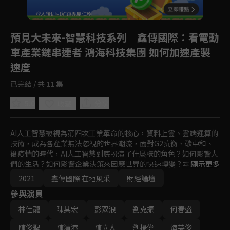
登入後即可解鎖專屬任務
Play
預見大未來-智慧科技系列｜鑫傳國際
：看電動
車產業鏈串連者 鴻海科技集團 如何加速產製
速度
已完結 / 共 11 集
5.0
分享
收藏
AI人工智慧被視為第四次工業革命的核心，資料上雲、雲端運算的
技術，成為各產業無法忽視的世界潮流，面對G2抗衡、碳中和、
後疫情的時代，AI人工智慧到底扮演了什麼樣的角色？如何影響人
們的生活？如何影響企業決策來因應世界的快速轉變？本節目邀請
顯示更多
前交通部長林佳龍與台灣知名企業主對談，透過節目一起討論國內
2021
鑫傳國際 在地風采
財經論壇
最新的科技應用、政策面的落實等未來趨勢，從這些頂尖企業家的
參與演員
眼中，預見未來生活的科技樣貌。
林佳龍
陳其宏
彭双浪
劉克振
何春盛
陳俊聖
陳清港
陳立人
劉揚偉
海英俊