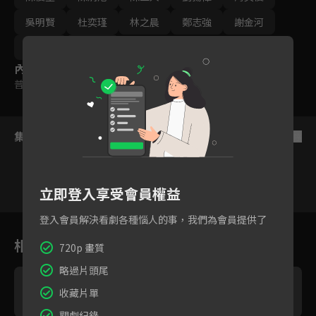
吳明賢
杜奕瑾
林之晨
鄭志強
謝金河
柯承恩
黃欽勇
內容標籤
普遍級
集數列表
反序
立即登入享受會員權益
登入會員解決看劇各種惱人的事，我們為會員提供了
1
2
3
4
5
6
相關花絮
720p 畫質
略過片頭尾
收藏片單
觀劇紀錄