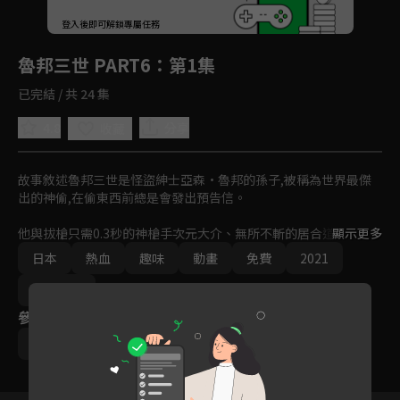
回首頁
登入後即可解鎖專屬任務
Play
魯邦三世 PART6
：第1集
已完結 / 共 24 集
4.8
分享
收藏
故事敘述魯邦三世是怪盜紳士亞森·魯邦的孫子,被稱為世界最傑
出的神偷,在偷東西前總是會發出預告信。

他與拔槍只需0.3秒的神槍手次元大介、無所不斬的居合道高手石
顯示更多
川五右衛門、神秘歐亞混血女盜峰不二子,合作偷遍全世界。宿敵
日本
熱血
趣味
動畫
免費
2021
錢形警部是錢形平次的後裔,一直想要逮捕他們,但全部以失敗告
終。
Ani-One
參與演員
菅沼榮治