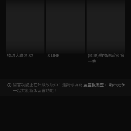
棒球大聯盟 S2
S LINE
(國語)動物超感官 第
一季
留言功能正在升級改版中！邀請你填寫
留言板調查
，
顯示更多
一起共創新版留言功能！