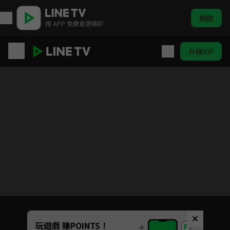
開啟
用 APP 免費看更精彩
升級VIP
魯邦三世 PART6
目前未允許這部影片在你所在的地區播放
如有不便請見諒
Unmute
玩遊戲 賺POINTS！