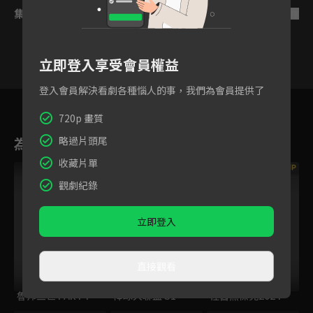
集數列表
反序
立即登入享受會員權益
登入會員解決看劇各種惱人的事，我們為會員提供了
1
2
3
4
5
6
720p 畫質
為您推薦
略過片頭尾
收藏片單
VIP
觀劇紀錄
立即登入
直接觀看
魯邦三世 PART4
棒球大聯盟 S1
怪醫黑傑克2024