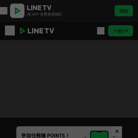
開啟
用 APP 免費看更精彩
升級VIP
狂熱深淵-迷失的孩子
目前未允許這部影片在你所在的地區播放
如有不便請見諒
Unmute
參加任務賺 POINTS！