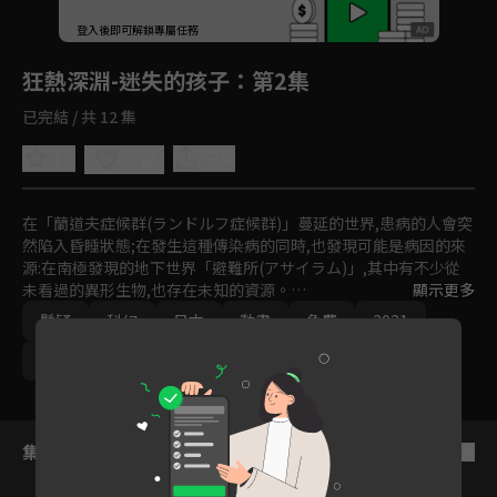
回首頁
登入後即可解鎖專屬任務
Play
狂熱深淵-迷失的孩子
：第2集
已完結 / 共 12 集
1.0
分享
收藏
在「蘭道夫症候群(ランドルフ症候群)」蔓延的世界,患病的人會突
然陷入昏睡狀態;在發生這種傳染病的同時,也發現可能是病因的來
源:在南極發現的地下世界「避難所(アサイラム)」,其中有不少從
未看過的異形生物,也存在未知的資源。

顯示更多
懸疑
科幻
日本
動畫
免費
2021
為解決「蘭道夫症候群」,也為了取得生物的基因情報和能令人獲
得鉅額財富的地下資源,人們開始踏足「避難所」......。
Ani-One
集數列表
反序