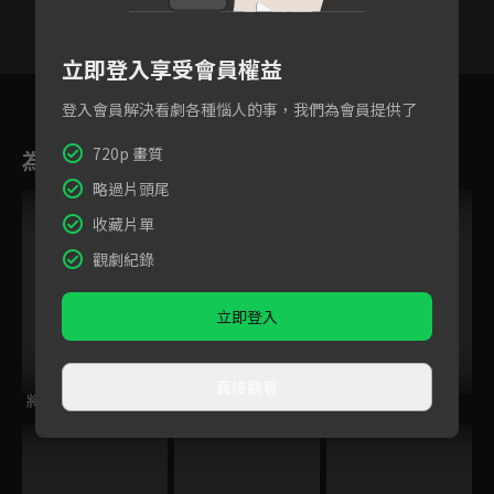
立即登入享受會員權益
1
2
3
4
5
6
登入會員解決看劇各種惱人的事，我們為會員提供了
720p 畫質
為您推薦
略過片頭尾
收藏片單
觀劇紀錄
立即登入
直接觀看
將國戡亂記
幕末替身傳說
吃遍天下