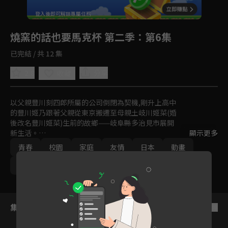
回首頁
登入後即可解鎖專屬任務
Play
燒窯的話也要馬克杯 第二季
：第6集
已完結 / 共 12 集
2.8
分享
收藏
以父親豐川刻四郎所屬的公司倒閉為契機,剛升上高中

的豐川姬乃跟著父親從東京搬遷至母親土岐川姬菜(婚

後改名豐川姬菜)生前的故鄉——岐阜縣多治見市展開

新生活。

顯示更多
青春
校園
家庭
友情
日本
動畫
姬乃在入學典禮當天被同班同學兼陶藝社成員

久久梨三華邀請加入陶藝社,隨著她接觸陶藝和陶藝社

免費
2021
Ani-One
成員們相處,也逐漸發現母親和陶藝的羈絆,以及不為

人知的往事。
集數列表
反序