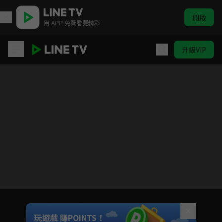
開啟
用 APP 免費看更精彩
升級VIP
燒窯的話也要馬克杯 第二季
目前未允許這部影片在你所在的地區播放
如有不便請見諒
Unmute
玩遊戲 賺POINTS！