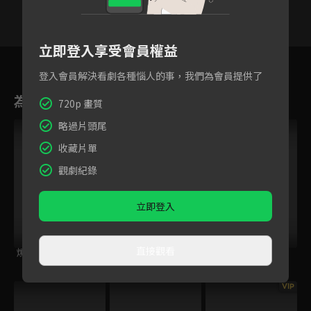
立即登入享受會員權益
3
4
5
6
7
8
9
登入會員解決看劇各種惱人的事，我們為會員提供了
為您推薦
720p 畫質
略過片頭尾
VIP
收藏片單
觀劇紀錄
立即登入
直接觀看
燒窯的話也要馬克杯
夜行異戰
BanG Dream! 3rd
Season
VIP