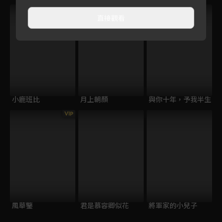
直接觀看
小鹿班比
月上朝顏
與你十年，予我半生
VIP
風華鑒
君是慕容卿似花
將軍家的小兒子