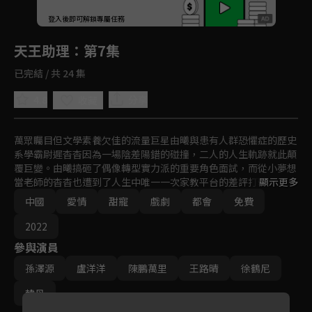
回首頁
登入後即可解鎖專屬任務
Play
天王助理
：第7集
已完結 / 共 24 集
4.8
分享
收藏
萬眾矚目但文學素養欠佳的流量巨星由曦與患有人群恐懼症的歷史
系學霸尉遲杳杳因為一場陰差陽錯的碰撞，二人的人生軌跡就此顛
覆巨變。由曦搞砸了偶像轉型實力派的重要角色面試，而從小夢想
當老師的杳杳也遭到了人生中唯一一次家教平台的差評打擊。為了
顯示更多
由曦拿下這個角色，經紀公司苦尋一位學霸做其文學導師，萬萬沒
中國
愛情
甜寵
戲劇
都會
免費
想到聘請來的老師就是尉遲杳杳......。
2022
參與演員
孫澤源
盧洋洋
陳鵬萬里
王路晴
徐鶴尼
韓丹