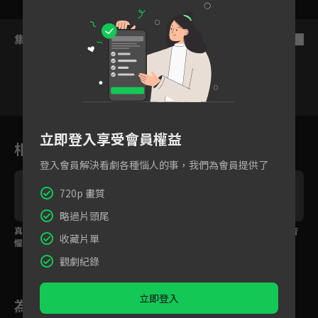
集數列表
反序
4
5
6
7
8
9
1
立即登入享受會員權益
相關花絮
登入會員解決看劇各種惱人的事，我們為會員提供了
720p 畫質
略過片頭尾
真相大白！杳杳克服恐
有情有義！由曦為顧大
撒狗糧現場！由曦與杳
收藏片單
懼症為由曦證明清白！
局主動解約！
杳電話曬恩愛！
觀劇紀錄
立即登入
為您推薦