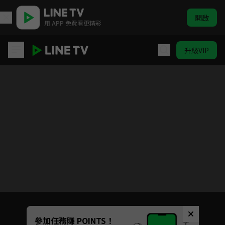
開啟
用 APP 免費看更精彩
升級VIP
天王助理
目前未允許這部影片在你所在的地區播放
如有不便請見諒
Unmute
參加任務賺 POINTS！