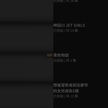
已完結 / 共 26 集
第9集
24分鐘
第10集
神田川 JET GIRLS
24分鐘
已完結 / 共 14 集
第11集
24分鐘
青色物語
VIP
已完結 / 共 1 集
第12集
24分鐘
想當冒險者前往都市
的女兒成為S級
已完結 / 共 13 集