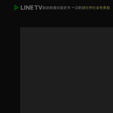
戲劇
動畫
綜藝
更多
活動
請世界吃桌免費看
VISUAL PRISON視覺監獄