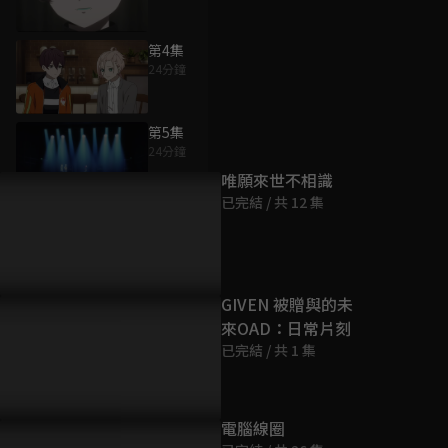
第4集
24分鐘
為您推薦
第5集
24分鐘
唯願來世不相識
已完結 / 共 12 集
第6集
23分鐘
第7集
GIVEN 被贈與的未
24分鐘
來OAD：日常片刻
已完結 / 共 1 集
第8集
24分鐘
電腦線圈