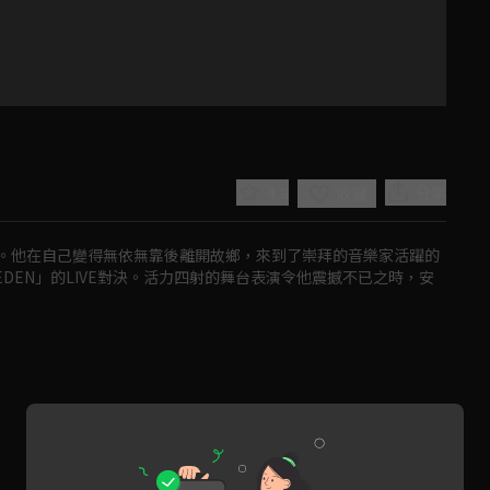
4.8
分享
收藏
。他在自己變得無依無靠後離開故鄉，來到了崇拜的音樂家活躍的
†EDEN」的LIVE對決。活力四射的舞台表演令他震撼不已之時，安
Play
Video