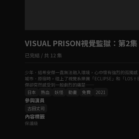
目前未允許這部影片在你所在的地區播放
VISUAL PRISON視覺監獄
如有不便請見諒
：第2集
已完結 / 共 12 集
回首頁
少年．結希安傑一直無法融入環境，心中懷有強烈的孤獨感
城市．原宿時，碰上了視覺系樂團「ECLIPSE」和「LOS
傑卻突然感受到一股劇烈的痛楚——
日本
熱血
妖怪
動畫
免費
2021
參與演員
古田丈司
內容標籤
保護級