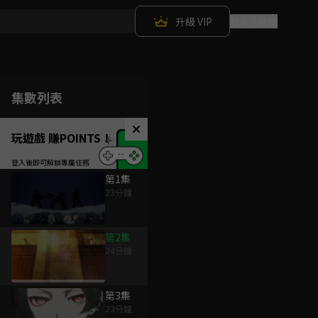
升級 VIP
登入 / 註冊
集數列表
玩遊戲 賺POINTS！
第1集
23分鐘
第2集
24分鐘
第3集
23分鐘