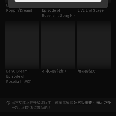
BanG Dream!
BanG Dream!
BanG Dream! FILM
Poppin'Dream!
Episode of
LIVE 2nd Stage
RoseliaⅡ: Song I
am.
BanG Dream!
不中用的前輩。
境界的彼方
Episode of
RoseliaⅠ: 約定
留言功能正在升級改版中！邀請你填寫
留言板調查
，
顯示更多
一起共創新版留言功能！