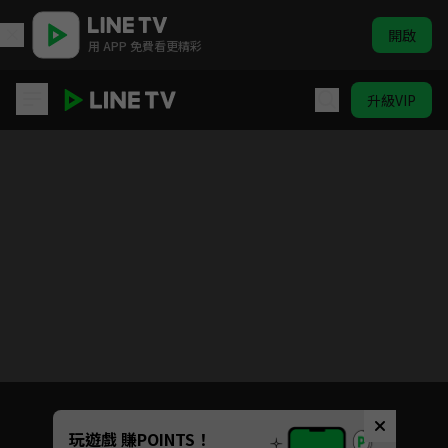
開啟
用 APP 免費看更精彩
升級VIP
SELECTION PROJECT
目前未允許這部影片在你所在的地區播放
如有不便請見諒
Unmute
玩遊戲 賺POINTS！