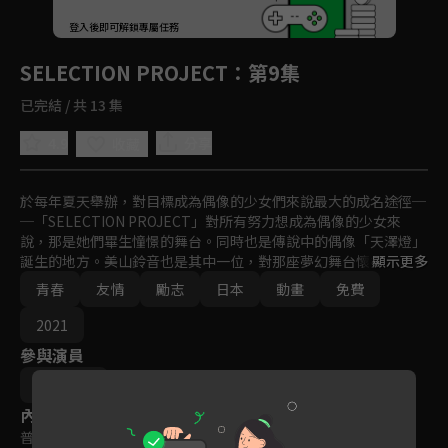
回首頁
登入後即可解鎖專屬任務
Play
SELECTION PROJECT
：第9集
已完結 / 共 13 集
4.9
分享
收藏
於每年夏天舉辦，對目標成為偶像的少女們來說最大的成名途徑─
─「SELECTION PROJECT」對所有努力想成為偶像的少女來
說，那是她們畢生憧憬的舞台。同時也是傳說中的偶像「天澤燈」
誕生的地方。美山鈴音也是其中一位，對那座夢幻舞台懷抱憧憬的
顯示更多
人。自幼體弱多病的她，曾躺在病床上聽了無數次燈演唱的歌曲。
青春
友情
勵志
日本
動畫
免費
燈的歌聲給了她無數的笑容與勇氣。能成為他人精神支柱的歌聲、
能使他人綻放笑容的歌聲、能讓人感受到幸福的歌聲……「我想成
2021
為像燈那樣的偶像。」
參與演員
平牧大輔
內容標籤
普遍級