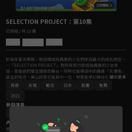
回首頁
登入後即可解鎖專屬任務
Play
SELECTION PROJECT
：第10集
已完結 / 共 13 集
4.9
分享
收藏
於每年夏天舉辦，對目標成為偶像的少女們來說最大的成名途徑─
─「SELECTION PROJECT」對所有努力想成為偶像的少女來
說，那是她們畢生憧憬的舞台。同時也是傳說中的偶像「天澤燈」
誕生的地方。美山鈴音也是其中一位，對那座夢幻舞台懷抱憧憬的
顯示更多
人。自幼體弱多病的她，曾躺在病床上聽了無數次燈演唱的歌曲。
青春
友情
勵志
日本
動畫
免費
燈的歌聲給了她無數的笑容與勇氣。能成為他人精神支柱的歌聲、
能使他人綻放笑容的歌聲、能讓人感受到幸福的歌聲……「我想成
2021
為像燈那樣的偶像。」
參與演員
平牧大輔
內容標籤
普遍級