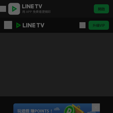
開啟
用 APP 免費看更精彩
升級VIP
SELECTION PROJECT
目前未允許這部影片在你所在的地區播放
如有不便請見諒
Unmute
玩遊戲 賺POINTS！