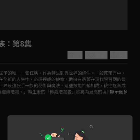
族
：第8集
4.9
分享
收藏
賦予的唯一一個任務，作為轉生到異世界的條件。「殺死預言中，
在全新的人生中，必須達成的使命。他擁有憑著在現代學習到的豐
世界最強殺手一族的秘術與魔法。這些技能相輔相成，使他逐漸成
要繼續暗殺。」轉生後的「傳說暗殺者」將爬向更高的境界！突破
顯示更多
Play
Video