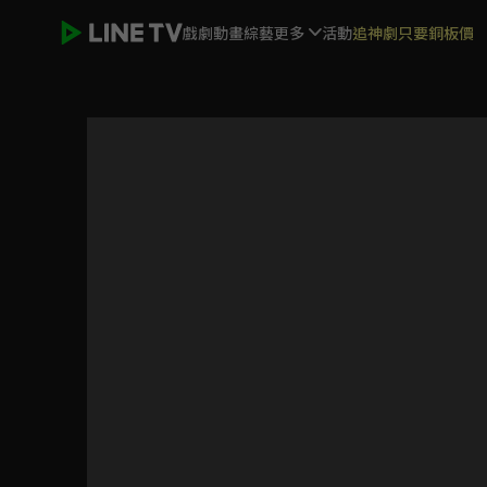
戲劇
動畫
綜藝
更多
活動
追神劇只要銅板價
世界頂尖的暗殺者轉生為異世界貴族