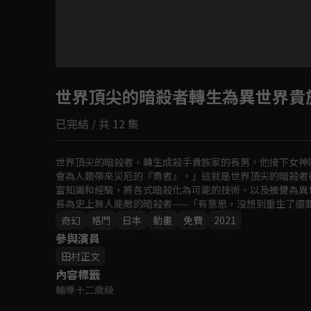
目前未允許這部影片在你所在的地區播放
世界頂尖的暗殺者轉生為異世界貴
如有不便請見諒
已完結 / 共 12 集
回首頁
世界頂尖的暗殺者，轉生成殺手貴族家的長男。他接下女神
會為人類帶來災厄的『勇者』。」這就是世界頂尖的暗殺者
富知識和經驗，將各式暗殺化為可能的技術，以及被譽為異
長為史上無人能敵的暗殺者——「有意思，沒想到重生了還
極限的暗殺奇幻故事!!
奇幻
格鬥
日本
動畫
免費
2021
參與演員
田村正文
內容標籤
輔導十二歲級