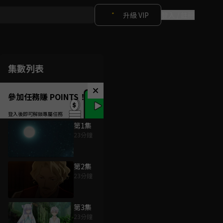
升級 VIP
登入 / 註冊
集數列表
參加任務賺 POINTS！
第1集
23分鐘
第2集
23分鐘
第3集
23分鐘