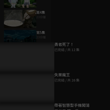
第4集
23分鐘
為您推薦
第5集
23分鐘
勇者死了！
已完結 / 共 12 集
第6集
23分鐘
第7集
失業魔王
23分鐘
已完結 / 共 26 集
第8集
23分鐘
帶著智慧型手機闖蕩