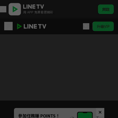
開啟
用 APP 免費看更精彩
升級VIP
世界頂尖的暗殺者轉生為異世界貴族
目前未允許這部影片在你所在的地區播放
如有不便請見諒
Unmute
參加任務賺 POINTS！