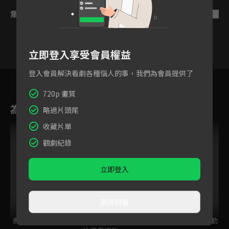
集數列表
反序
立即登入享受會員權益
登入會員解決看劇各種惱人的事，我們為會員提供了
7
8
9
10
11
12
720p 畫質
為您推薦
略過片頭尾
收藏片單
觀劇紀錄
立即登入
直接觀看
勇者死了！
身為暗殺者的我明顯
無神世界的神明活動