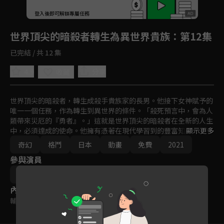
回首頁
登入後即可解鎖專屬任務
Play
世界頂尖的暗殺者轉生為異世界貴族
：第12集
已完結 / 共 12 集
4.9
分享
收藏
世界頂尖的暗殺者，轉生成殺手貴族家的長男。他接下女神賦予的
唯一一個任務，作為轉生到異世界的條件。「殺死預言中，會為人
類帶來災厄的『勇者』。」這就是世界頂尖的暗殺者在全新的人生
中，必須達成的使命。他擁有憑著在現代學習到的豐富知識和經
顯示更多
驗，將各式暗殺化為可能的技術，以及被譽為異世界最強殺手一族
奇幻
格鬥
日本
動畫
免費
2021
的秘術與魔法。這些技能相輔相成，使他逐漸成長為史上無人能敵
參與演員
的暗殺者——「有意思，沒想到重生了還要繼續暗殺。」轉生後的
「傳說暗殺者」將爬向更高的境界！突破極限的暗殺奇幻故事!!
田村正文
內容標籤
輔導十二歲級