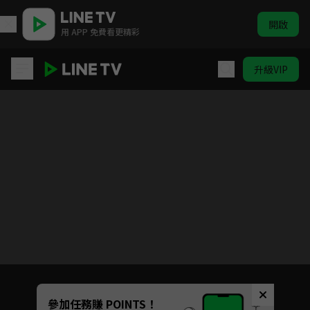
開啟
用 APP 免費看更精彩
升級VIP
逆轉世界的電池少女
目前未允許這部影片在你所在的地區播放
如有不便請見諒
Unmute
參加任務賺 POINTS！