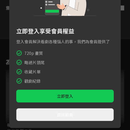
集數列表
反序
立即登入享受會員權益
登入會員解決看劇各種惱人的事，我們為會員提供了
1
2
3
4
5
6
720p 畫質
為您推薦
略過片頭尾
收藏片單
觀劇紀錄
立即登入
直接觀看
帶著智慧型手機闖蕩
異世界藥局
聖女魔力無所不能