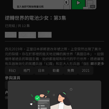
回首頁
登入後即可解鎖專屬任務
Play
逆轉世界的電池少女
：第3集
已完結 / 共 12 集
4.0
分享
收藏
西元2019年，正當日本即將更改年號之際，上空突然出現了異次
元的裂縫。存在於那裡的是天地逆轉的異世界「真國日本」。這個
維持著過去的軍國主義、始終都是昭和年代的平行世界，透過讓現
有兵器無效化的氣體兵器「幻霧」和巨大人形兵器「伽藍」對我們
顯示更多
的日本發動了軍事侵略。他們轉眼間掌握了政權，並在完成了實質
科幻
格鬥
日本
動畫
免費
2021
上的征服。結果我們並未迎來「令和」的年代……。
參與演員
安藤正臣
內容標籤
保護級