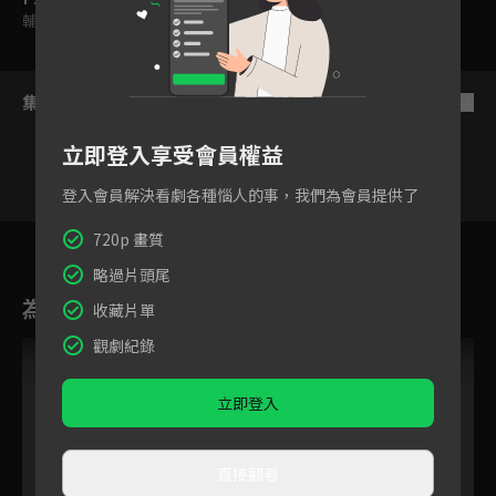
輔導十二歲級
集數列表
反序
立即登入享受會員權益
登入會員解決看劇各種惱人的事，我們為會員提供了
5
6
7
8
9
10
11
720p 畫質
略過片頭尾
為您推薦
收藏片單
觀劇紀錄
立即登入
直接觀看