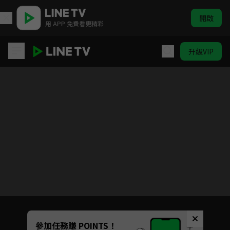
開啟
用 APP 免費看更精彩
升級VIP
BUILD-DIVIDE -#000000- CODE BLACK
目前未允許這部影片在你所在的地區播放
如有不便請見諒
Unmute
參加任務賺 POINTS！