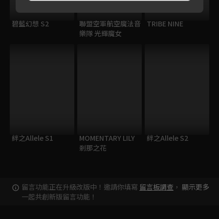
碧藍幻想 S2
聯盟空軍航空魔法音
TRIBE NINE
樂隊 光輝魔女
絆之Allele S1
MOMENTARY LILY
絆之Allele S2
剎那之花
留言功能正在升級改版中！邀請你填寫
留言板調查
，
顯示更多
一起共創新版留言功能！