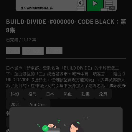
回首頁
登入後即可解鎖專屬任務
Play
BUILD-DIVIDE -#000000- CODE BLACK
：第
8集
已完結 / 共 12 集
4.6
分享
收藏
日本城市「新京都」受到名為「BUILD DIVIDE」的卡片遊戲主
宰，並由最強的「王」統治著城市。城市中有一項謠言：「藉由 B
UILD DIVIDE 取勝於王，任何願望實現方能實現」。少年藏部照人
為了此目的，在神祕少女的引導下投身加入了這場名為「重構」
顯示更多
（リビルド）的戰鬥之中。
科幻
格鬥
日本
熱血
動畫
免費
2021
Ani-One
參與演員
駒田由貴
內容標籤