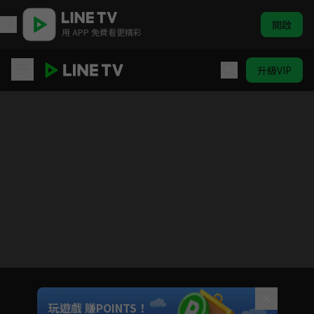
開啟
用 APP 免費看更精彩
升級VIP
進化果實~不知不覺踏上勝利的人生~
目前未允許這部影片在你所在的地區播放
如有不便請見諒
Unmute
玩遊戲 賺POINTS！