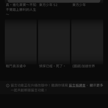
真・進化果實～不知
東方少年 S2
東方少年
不覺踏上勝利的人生
～
戰鬥員派遣中
偵探已經，死了。
(國語)加速世界
留言功能正在升級改版中！邀請你填寫
留言板調查
，
顯示更多
一起共創新版留言功能！