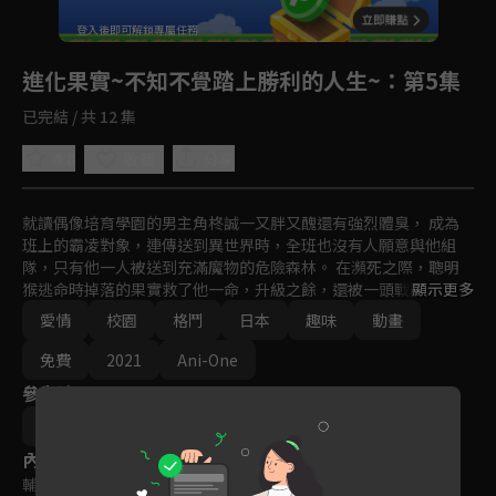
回首頁
登入後即可解鎖專屬任務
Play
進化果實~不知不覺踏上勝利的人生~
：第5集
已完結 / 共 12 集
4.8
分享
收藏
就讀偶像培育學園的男主角柊誠一又胖又醜還有強烈體臭， 成為
班上的霸凌對象，連傳送到異世界時，全班也沒有人願意與他組
隊，只有他一人被送到充滿魔物的危險森林。 在瀕死之際，聰明
猴逃命時掉落的果實救了他一命，升級之餘，還被一頭戰鬥力超強
顯示更多
的母猩猩愛上...
愛情
校園
格鬥
日本
趣味
動畫
免費
2021
Ani-One
參與演員
奧村吉昭
內容標籤
輔導十二歲級